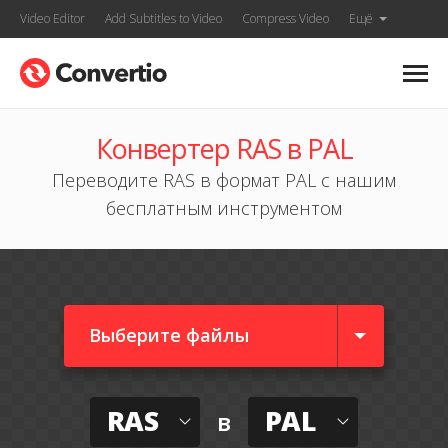
Video Editor
Add Subtitles to Video
Compress Video
Ещё
Конвертер RAS в PAL
Переводите RAS в формат PAL с нашим
бесплатным инструментом
Выберите файлы
RAS
PAL
в