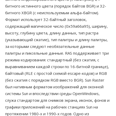
битного истинного цвета (порядок байтов BGR) и 32-
битного XBGR (с неиспользуемым альфа-байтом).
Формат использует 32-байтный заголовок,
содержащий магическое число (0x59a66a95), ширину,
высоту, глубину цвета, длину данных, тип растра
(указывающий сжатие), тип палитры и длину палитры,
за которыми следуют необязательные данные
палитры и пиксельные данные. RAS поддерживает три
режима кодирования: стандартный (без сжатия, с
выравниванием каждой строки по 16-битной границе),
байтовый (RLE с простой схемой escape-кодов) и RGB
(без сжатия с порядком RGB вместо BGR). Sun Raster
был нативным форматом изображений для оконной
системы Sun и впоследствии среды OpenWindows,
служа стандартом для снимков экрана, иконок, фонов и
графики приложений на рабочих станциях Sun на
протяжении 1980-х и 1990-х годов. Одно из