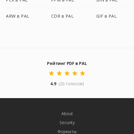
ARW в PAL
CDR в PAL
GIF в PAL
Рейтинг PDF в PAL
4.9
(20 голосов)
About
Security
Форматы