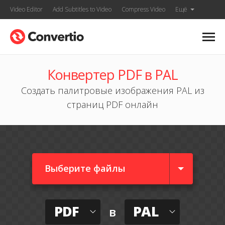
Video Editor
Add Subtitles to Video
Compress Video
Ещё
Конвертер PDF в PAL
Создать палитровые изображения PAL из
страниц PDF онлайн
Выберите файлы
PDF
PAL
в