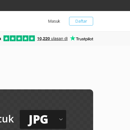
Masuk
Daftar
a
10,220
ulasan di
JPG
tuk