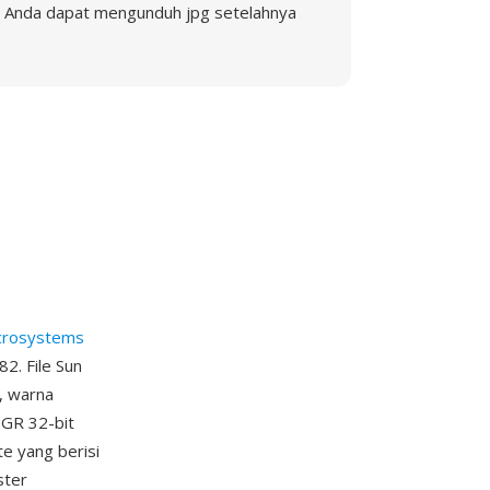
Anda dapat mengunduh jpg setelahnya
crosystems
2. File Sun
, warna
BGR 32-bit
e yang berisi
ster