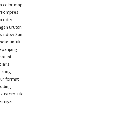
ta color map
erkompresi,
encoded
ngan urutan
 window Sun
ndar untuk
sepanjang
at ini
laris
dorong
tur format
coding
kustom. File
ainnya.