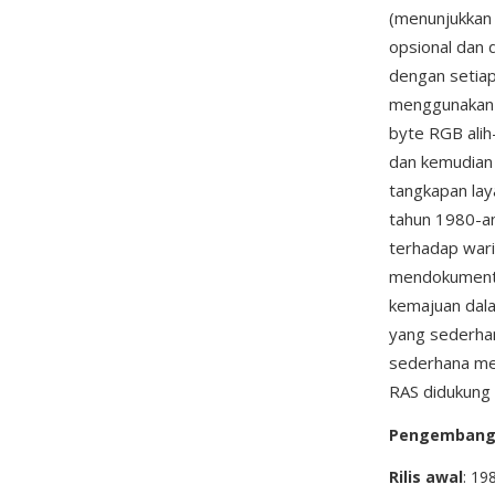
(menunjukkan 
opsional dan 
dengan setiap
menggunakan 
byte RGB alih
dan kemudian
tangkapan laya
tahun 1980-an
terhadap wari
mendokumenta
kemajuan dala
yang sederhan
sederhana mem
RAS didukung
Pengemban
Rilis awal
: 19