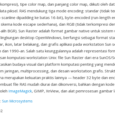
kompresi), tipe color map, dan panjang color map, diikuti oleh da
data piksel. RAS mendukung tiga mode encoding: standar (tidak t
 scanline dipadding ke batas 16-bit), byte-encoded (run-length 
skema kode escape sederhana), dan RGB (tidak terkompresi de
-alih BGR). Sun Raster adalah format gambar native untuk sistem
 lingkungan desktop OpenWindows, berfungsi sebagai format sta
r, ikon, latar belakang, dan grafis aplikasi pada workstation Sun 
 dan 1990-an. Salah satu keunggulannya adalah representasi form
san komputasi workstation Unix: file Sun Raster dari era SunOS/So
sikan budaya visual dari platform komputasi penting yang men
m jaringan, multiprocessing, dan desain workstation grafis. Struk
a merupakan kekuatan praktis lainnya — header 32 byte dan en
buat file RAS mudah diurai dan dikonversi, bahkan dengan kode 
 oleh
ImageMagick
, GIMP, XnView, dan alat pemrosesan gambar l
g
:
Sun Microsystems
82