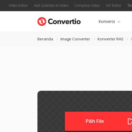
Video Editor
Add Subtitles to Video
Compress Video
GIF Editor
Te
Konversi
Beranda
Image Converter
Konverter RAS
Pilih File