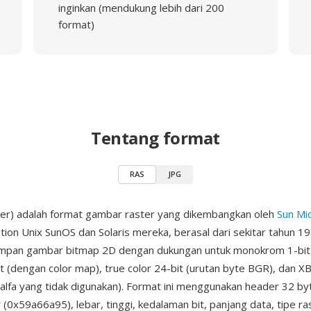
inginkan (mendukung lebih dari 200
format)
Tentang format
RAS
JPG
ter) adalah format gambar raster yang dikembangkan oleh
Sun Mi
tion Unix SunOS dan Solaris mereka, berasal dari sekitar tahun 198
mpan gambar bitmap 2D dengan dukungan untuk monokrom 1-bit
it (dengan color map), true color 24-bit (urutan byte BGR), dan X
alfa yang tidak digunakan). Format ini menggunakan header 32 byt
(0x59a66a95), lebar, tinggi, kedalaman bit, panjang data, tipe ra