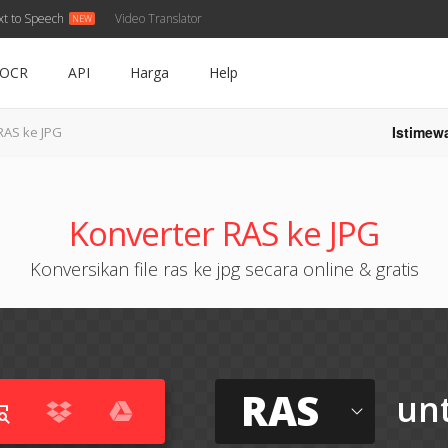
xt to Speech
Video Translator
OCR
API
Harga
Help
Istimew
RAS ke JPG
Konverter RAS ke JPG
Konversikan file ras ke jpg secara online & gratis
RAS
un