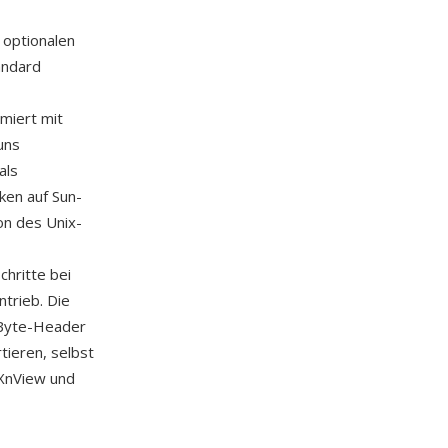
 optionalen
andard
miert mit
uns
als
ken auf Sun-
on des Unix-
chritte bei
trieb. Die
2-Byte-Header
tieren, selbst
 XnView und