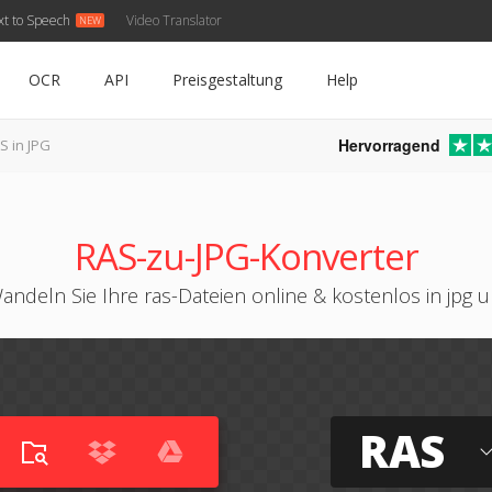
xt to Speech
Video Translator
OCR
API
Preisgestaltung
Help
Hervorragend
S in JPG
RAS-zu-JPG-Konverter
andeln Sie Ihre ras-Dateien online & kostenlos in jpg 
RAS