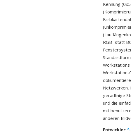
Kennung (0x59
(Komprimierun
Farbkartendat
(unkomprimiert
(Lauflängenk
RGB- statt BG
Fenstersyste
Standardforma
Workstations 
Workstation-
dokumentieren
Netzwerken, 
geradlinige S
und die einfa
mit benutzer
anderen Bildv
Entwickler
:
S