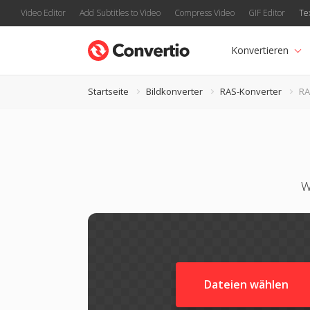
Video Editor
Add Subtitles to Video
Compress Video
GIF Editor
Te
Konvertieren
Startseite
Bildkonverter
RAS-Konverter
RA
W
Dateien wählen