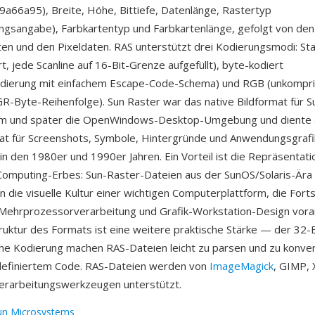
a66a95), Breite, Höhe, Bittiefe, Datenlänge, Rastertyp
gsangabe), Farbkartentyp und Farbkartenlänge, gefolgt von den
en und den Pixeldaten. RAS unterstützt drei Kodierungsmodi: St
, jede Scanline auf 16-Bit-Grenze aufgefüllt), byte-kodiert
odierung mit einfachem Escape-Code-Schema) und RGB (unkompri
R-Byte-Reihenfolge). Sun Raster war das native Bildformat für S
m und später die OpenWindows-Desktop-Umgebung und diente 
t für Screenshots, Symbole, Hintergründe und Anwendungsgrafi
in den 1980er und 1990er Jahren. Ein Vorteil ist die Repräsentati
Computing-Erbes: Sun-Raster-Dateien aus der SunOS/Solaris-Ära
 die visuelle Kultur einer wichtigen Computerplattform, die Forts
Mehrprozessorverarbeitung und Grafik-Workstation-Design voran
truktur des Formats ist eine weitere praktische Stärke — der 3
che Kodierung machen RAS-Dateien leicht zu parsen und zu konver
definiertem Code. RAS-Dateien werden von
ImageMagick
, GIMP,
erarbeitungswerkzeugen unterstützt.
un Microsystems