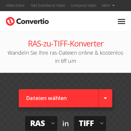
Video Editor
Add Subtitles to Video
Compress Video
Mehr
RAS-zu-TIFF-Konverter
Wandeln Sie Ihre ras-Dateien online & kostenlos
in tiff um
Dateien wählen
RAS
TIFF
in