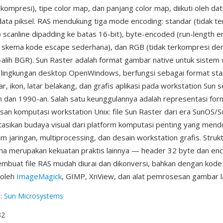
kompresi), tipe color map, dan panjang color map, diikuti oleh da
data piksel. RAS mendukung tiga mode encoding: standar (tidak t
 scanline dipadding ke batas 16-bit), byte-encoded (run-length 
skema kode escape sederhana), dan RGB (tidak terkompresi de
-alih BGR). Sun Raster adalah format gambar native untuk sistem
 lingkungan desktop OpenWindows, berfungsi sebagai format sta
r, ikon, latar belakang, dan grafis aplikasi pada workstation Sun 
 dan 1990-an. Salah satu keunggulannya adalah representasi form
san komputasi workstation Unix: file Sun Raster dari era SunOS/So
sikan budaya visual dari platform komputasi penting yang men
m jaringan, multiprocessing, dan desain workstation grafis. Struk
a merupakan kekuatan praktis lainnya — header 32 byte dan en
buat file RAS mudah diurai dan dikonversi, bahkan dengan kode 
 oleh
ImageMagick
, GIMP, XnView, dan alat pemrosesan gambar l
g
:
Sun Microsystems
82