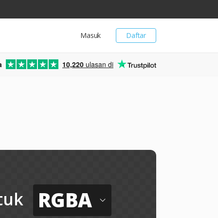
Masuk
Daftar
a
10,220
ulasan di
RGBA
tuk