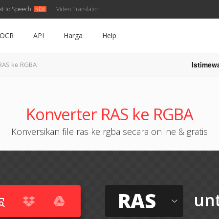
xt to Speech
Video Translator
OCR
API
Harga
Help
Istimew
RAS ke RGBA
Konverter RAS ke RGBA
Konversikan file ras ke rgba secara online & gratis
RAS
un