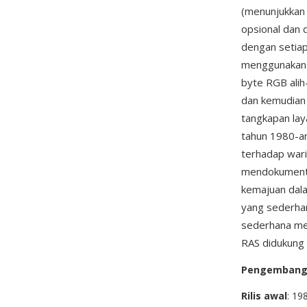
(menunjukkan 
opsional dan 
dengan setiap
menggunakan 
byte RGB alih
dan kemudian
tangkapan laya
tahun 1980-an
terhadap wari
mendokumenta
kemajuan dala
yang sederhan
sederhana mem
RAS didukung
Pengemban
Rilis awal
: 19