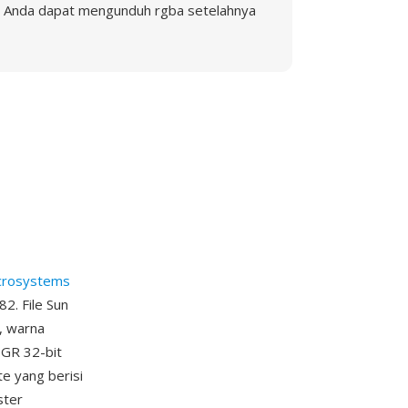
Anda dapat mengunduh rgba setelahnya
crosystems
2. File Sun
, warna
BGR 32-bit
e yang berisi
ster