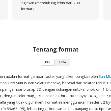
inginkan (mendukung lebih dari 200
format)
Tentang format
RAS
RGBA
ter) adalah format gambar raster yang dikembangkan oleh
Sun Mi
tion Unix SunOS dan Solaris mereka, berasal dari sekitar tahun 198
mpan gambar bitmap 2D dengan dukungan untuk monokrom 1-bit
it (dengan color map), true color 24-bit (urutan byte BGR), dan X
alfa yang tidak digunakan). Format ini menggunakan header 32 byt
(0x59a66a95), lebar, tinggi, kedalaman bit, panjang data, tipe ra