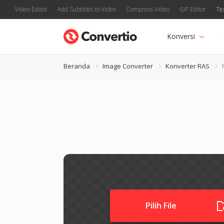
Video Editor
Add Subtitles to Video
Compress Video
GIF Editor
Te
Konversi
Beranda
Image Converter
Konverter RAS
Pilih File