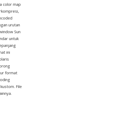
ta color map
erkompresi,
encoded
ngan urutan
 window Sun
ndar untuk
sepanjang
at ini
laris
dorong
tur format
coding
kustom. File
ainnya.