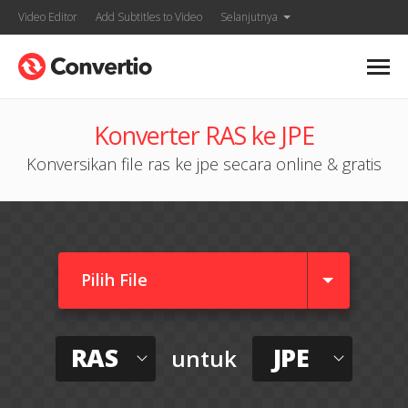
Video Editor
Add Subtitles to Video
Selanjutnya
Konverter RAS ke JPE
Konversikan file ras ke jpe secara online & gratis
Pilih File
RAS
JPE
untuk