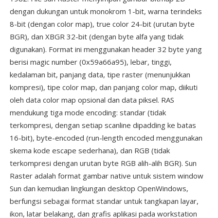
dengan dukungan untuk monokrom 1-bit, warna terindeks
8-bit (dengan color map), true color 24-bit (urutan byte
BGR), dan XBGR 32-bit (dengan byte alfa yang tidak
digunakan). Format ini menggunakan header 32 byte yang
berisi magic number (0x59a66a95), lebar, tinggi,
kedalaman bit, panjang data, tipe raster (menunjukkan
kompresi), tipe color map, dan panjang color map, diikuti
oleh data color map opsional dan data piksel. RAS
mendukung tiga mode encoding: standar (tidak
terkompresi, dengan setiap scanline dipadding ke batas
16-bit), byte-encoded (run-length encoded menggunakan
skema kode escape sederhana), dan RGB (tidak
terkompresi dengan urutan byte RGB alih-alih BGR). Sun
Raster adalah format gambar native untuk sistem window
Sun dan kemudian lingkungan desktop OpenWindows,
berfungsi sebagai format standar untuk tangkapan layar,
ikon, latar belakang, dan grafis aplikasi pada workstation