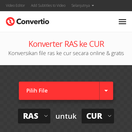
Video Editor
Add Subtitles to Video
Selanjutnya
Konverter RAS ke CUR
Konversikan file ras ke cur secara online & gratis
Pilih File
RAS
CUR
untuk