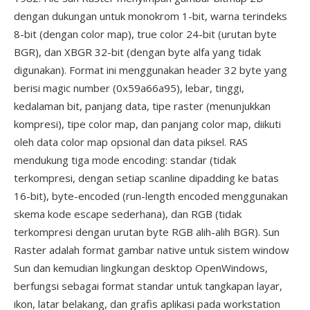
dengan dukungan untuk monokrom 1-bit, warna terindeks
8-bit (dengan color map), true color 24-bit (urutan byte
BGR), dan XBGR 32-bit (dengan byte alfa yang tidak
digunakan). Format ini menggunakan header 32 byte yang
berisi magic number (0x59a66a95), lebar, tinggi,
kedalaman bit, panjang data, tipe raster (menunjukkan
kompresi), tipe color map, dan panjang color map, diikuti
oleh data color map opsional dan data piksel. RAS
mendukung tiga mode encoding: standar (tidak
terkompresi, dengan setiap scanline dipadding ke batas
16-bit), byte-encoded (run-length encoded menggunakan
skema kode escape sederhana), dan RGB (tidak
terkompresi dengan urutan byte RGB alih-alih BGR). Sun
Raster adalah format gambar native untuk sistem window
Sun dan kemudian lingkungan desktop OpenWindows,
berfungsi sebagai format standar untuk tangkapan layar,
ikon, latar belakang, dan grafis aplikasi pada workstation