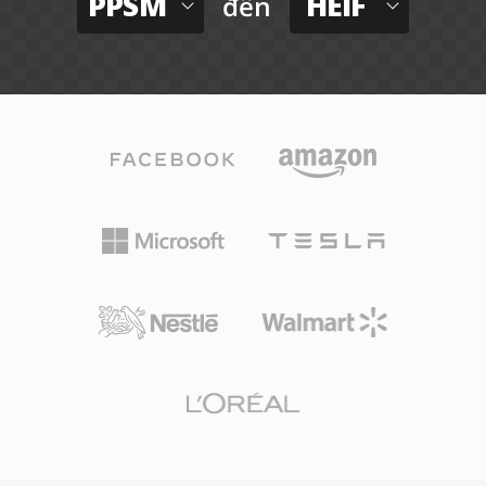
PPSM
HEIF
đến