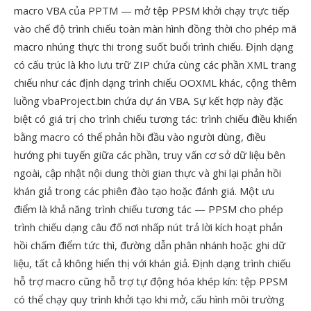
macro VBA của PPTM — mở tệp PPSM khởi chạy trực tiếp
vào chế độ trình chiếu toàn màn hình đồng thời cho phép mã
macro nhúng thực thi trong suốt buổi trình chiếu. Định dạng
có cấu trúc là kho lưu trữ ZIP chứa cùng các phần XML trang
chiếu như các định dạng trình chiếu OOXML khác, cộng thêm
luồng vbaProject.bin chứa dự án VBA. Sự kết hợp này đặc
biệt có giá trị cho trình chiếu tương tác: trình chiếu điều khiển
bằng macro có thể phản hồi đầu vào người dùng, điều
hướng phi tuyến giữa các phần, truy vấn cơ sở dữ liệu bên
ngoài, cập nhật nội dung thời gian thực và ghi lại phản hồi
khán giả trong các phiên đào tạo hoặc đánh giá. Một ưu
điểm là khả năng trình chiếu tương tác — PPSM cho phép
trình chiếu dạng câu đố nơi nhấp nút trả lời kích hoạt phản
hồi chấm điểm tức thì, đường dẫn phân nhánh hoặc ghi dữ
liệu, tất cả không hiển thị với khán giả. Định dạng trình chiếu
hỗ trợ macro cũng hỗ trợ tự động hóa khép kín: tệp PPSM
có thể chạy quy trình khởi tạo khi mở, cấu hình môi trường