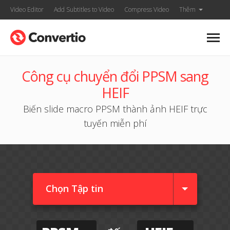
Video Editor
Add Subtitles to Video
Compress Video
Thêm
Công cụ chuyển đổi PPSM sang
HEIF
Biến slide macro PPSM thành ảnh HEIF trực
tuyến miễn phí
Chọn Tập tin