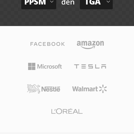
PPSM
TGA
đến