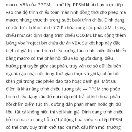
macro VBA của PPTM — mở tệp PPSM khởi chạy trực tiếp
vào chế độ trình chiếu toàn màn hình đồng thời cho phép mã
macro nhúng thực thi trong suốt buổi trình chiếu. Định dạng
có cấu trúc là kho lưu trữ ZIP chứa cùng các phần XML trang
chiếu như các định dạng trình chiếu OOXML khác, cộng thêm
luồng vbaProject.bin chứa dự án VBA. Sự kết hợp này đặc
biệt có giá trị cho trình chiếu tương tác: trình chiếu điều khiển
bằng macro có thể phản hồi đầu vào người dùng, điều
hướng phi tuyến giữa các phần, truy vấn cơ sở dữ liệu bên
ngoài, cập nhật nội dung thời gian thực và ghi lại phản hồi
khán giả trong các phiên đào tạo hoặc đánh giá. Một ưu
điểm là khả năng trình chiếu tương tác — PPSM cho phép
trình chiếu dạng câu đố nơi nhấp nút trả lời kích hoạt phản
hồi chấm điểm tức thì, đường dẫn phân nhánh hoặc ghi dữ
liệu, tất cả không hiển thị với khán giả. Định dạng trình chiếu
hỗ trợ macro cũng hỗ trợ tự động hóa khép kín: tệp PPSM
có thể chạy quy trình khởi tạo khi mở, cấu hình môi trường