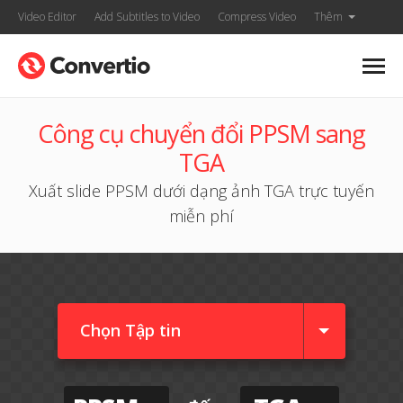
Video Editor
Add Subtitles to Video
Compress Video
Thêm
Công cụ chuyển đổi PPSM sang
TGA
Xuất slide PPSM dưới dạng ảnh TGA trực tuyến
miễn phí
Chọn Tập tin