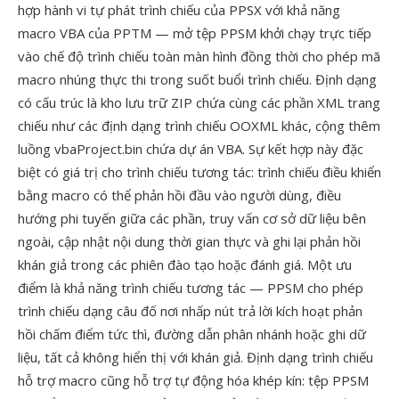
hợp hành vi tự phát trình chiếu của PPSX với khả năng
macro VBA của PPTM — mở tệp PPSM khởi chạy trực tiếp
vào chế độ trình chiếu toàn màn hình đồng thời cho phép mã
macro nhúng thực thi trong suốt buổi trình chiếu. Định dạng
có cấu trúc là kho lưu trữ ZIP chứa cùng các phần XML trang
chiếu như các định dạng trình chiếu OOXML khác, cộng thêm
luồng vbaProject.bin chứa dự án VBA. Sự kết hợp này đặc
biệt có giá trị cho trình chiếu tương tác: trình chiếu điều khiển
bằng macro có thể phản hồi đầu vào người dùng, điều
hướng phi tuyến giữa các phần, truy vấn cơ sở dữ liệu bên
ngoài, cập nhật nội dung thời gian thực và ghi lại phản hồi
khán giả trong các phiên đào tạo hoặc đánh giá. Một ưu
điểm là khả năng trình chiếu tương tác — PPSM cho phép
trình chiếu dạng câu đố nơi nhấp nút trả lời kích hoạt phản
hồi chấm điểm tức thì, đường dẫn phân nhánh hoặc ghi dữ
liệu, tất cả không hiển thị với khán giả. Định dạng trình chiếu
hỗ trợ macro cũng hỗ trợ tự động hóa khép kín: tệp PPSM