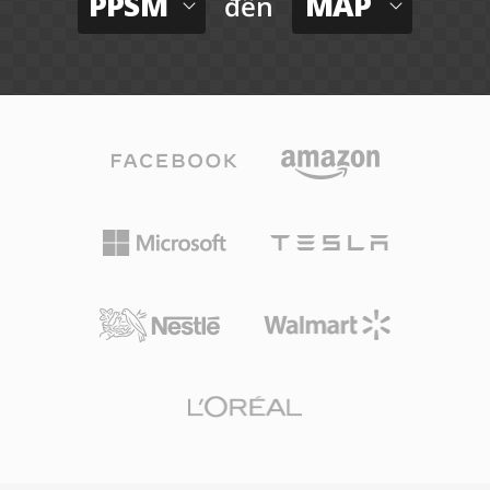
PPSM
MAP
đến