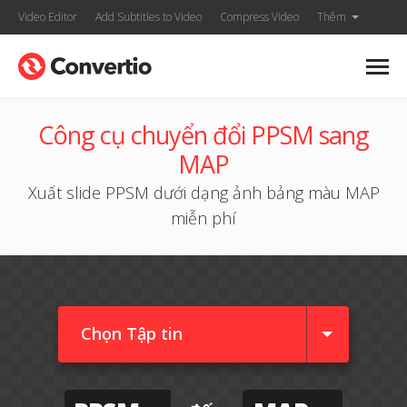
Video Editor
Add Subtitles to Video
Compress Video
Thêm
Công cụ chuyển đổi PPSM sang
MAP
Xuất slide PPSM dưới dạng ảnh bảng màu MAP
miễn phí
Chọn Tập tin