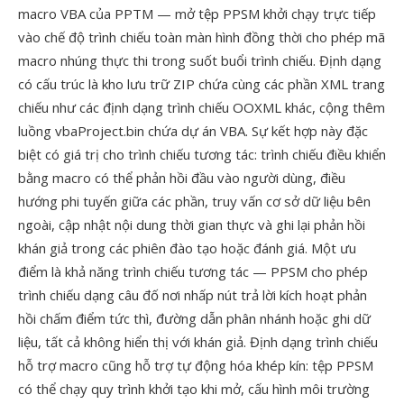
macro VBA của PPTM — mở tệp PPSM khởi chạy trực tiếp
vào chế độ trình chiếu toàn màn hình đồng thời cho phép mã
macro nhúng thực thi trong suốt buổi trình chiếu. Định dạng
có cấu trúc là kho lưu trữ ZIP chứa cùng các phần XML trang
chiếu như các định dạng trình chiếu OOXML khác, cộng thêm
luồng vbaProject.bin chứa dự án VBA. Sự kết hợp này đặc
biệt có giá trị cho trình chiếu tương tác: trình chiếu điều khiển
bằng macro có thể phản hồi đầu vào người dùng, điều
hướng phi tuyến giữa các phần, truy vấn cơ sở dữ liệu bên
ngoài, cập nhật nội dung thời gian thực và ghi lại phản hồi
khán giả trong các phiên đào tạo hoặc đánh giá. Một ưu
điểm là khả năng trình chiếu tương tác — PPSM cho phép
trình chiếu dạng câu đố nơi nhấp nút trả lời kích hoạt phản
hồi chấm điểm tức thì, đường dẫn phân nhánh hoặc ghi dữ
liệu, tất cả không hiển thị với khán giả. Định dạng trình chiếu
hỗ trợ macro cũng hỗ trợ tự động hóa khép kín: tệp PPSM
có thể chạy quy trình khởi tạo khi mở, cấu hình môi trường