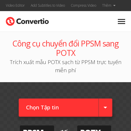
Video Editor
Add Subtitles to Video
Compress Video
Thêm
Công cụ chuyển đổi PPSM sang
POTX
Trích xuất mẫu POTX sạch từ PPSM trực tuyến
miễn phí
Chọn Tập tin