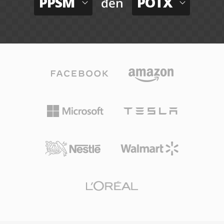
PPSM
POTX
đến