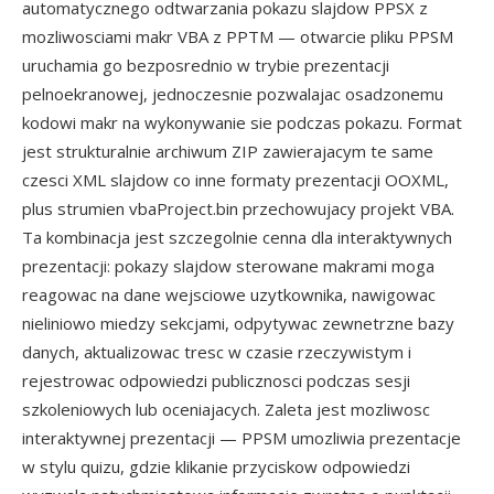
automatycznego odtwarzania pokazu slajdow PPSX z
mozliwosciami makr VBA z PPTM — otwarcie pliku PPSM
uruchamia go bezposrednio w trybie prezentacji
pelnoekranowej, jednoczesnie pozwalajac osadzonemu
kodowi makr na wykonywanie sie podczas pokazu. Format
jest strukturalnie archiwum ZIP zawierajacym te same
czesci XML slajdow co inne formaty prezentacji OOXML,
plus strumien vbaProject.bin przechowujacy projekt VBA.
Ta kombinacja jest szczegolnie cenna dla interaktywnych
prezentacji: pokazy slajdow sterowane makrami moga
reagowac na dane wejsciowe uzytkownika, nawigowac
nieliniowo miedzy sekcjami, odpytywac zewnetrzne bazy
danych, aktualizowac tresc w czasie rzeczywistym i
rejestrowac odpowiedzi publicznosci podczas sesji
szkoleniowych lub oceniajacych. Zaleta jest mozliwosc
interaktywnej prezentacji — PPSM umozliwia prezentacje
w stylu quizu, gdzie klikanie przyciskow odpowiedzi