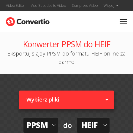
Video Editor
Add Subtitles to Video
Compress Video
Więcej
Konwerter PPSM do HEIF
Eksportuj slajdy PPSM do formatu HEIF online za
darmo
Wybierz pliki
PPSM
HEIF
do