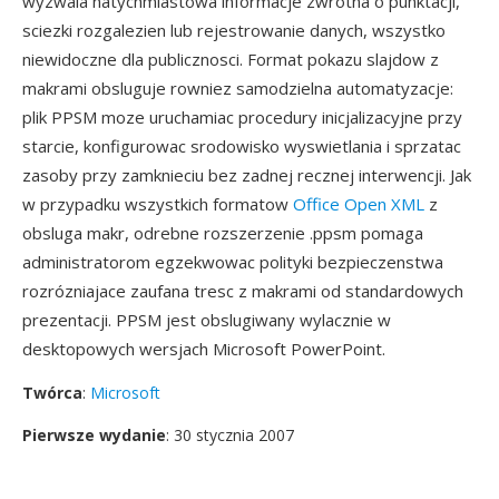
wyzwala natychmiastowa informacje zwrotna o punktacji,
sciezki rozgalezien lub rejestrowanie danych, wszystko
niewidoczne dla publicznosci. Format pokazu slajdow z
makrami obsluguje rowniez samodzielna automatyzacje:
plik PPSM moze uruchamiac procedury inicjalizacyjne przy
starcie, konfigurowac srodowisko wyswietlania i sprzatac
zasoby przy zamknieciu bez zadnej recznej interwencji. Jak
w przypadku wszystkich formatow
Office Open XML
z
obsluga makr, odrebne rozszerzenie .ppsm pomaga
administratorom egzekwowac polityki bezpieczenstwa
rozrózniajace zaufana tresc z makrami od standardowych
prezentacji. PPSM jest obslugiwany wylacznie w
desktopowych wersjach Microsoft PowerPoint.
Twórca
:
Microsoft
Pierwsze wydanie
: 30 stycznia 2007