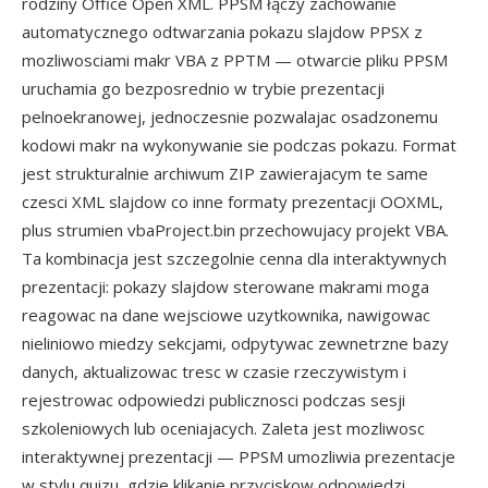
rodziny Office Open XML. PPSM łączy zachowanie
automatycznego odtwarzania pokazu slajdow PPSX z
mozliwosciami makr VBA z PPTM — otwarcie pliku PPSM
uruchamia go bezposrednio w trybie prezentacji
pelnoekranowej, jednoczesnie pozwalajac osadzonemu
kodowi makr na wykonywanie sie podczas pokazu. Format
jest strukturalnie archiwum ZIP zawierajacym te same
czesci XML slajdow co inne formaty prezentacji OOXML,
plus strumien vbaProject.bin przechowujacy projekt VBA.
Ta kombinacja jest szczegolnie cenna dla interaktywnych
prezentacji: pokazy slajdow sterowane makrami moga
reagowac na dane wejsciowe uzytkownika, nawigowac
nieliniowo miedzy sekcjami, odpytywac zewnetrzne bazy
danych, aktualizowac tresc w czasie rzeczywistym i
rejestrowac odpowiedzi publicznosci podczas sesji
szkoleniowych lub oceniajacych. Zaleta jest mozliwosc
interaktywnej prezentacji — PPSM umozliwia prezentacje
w stylu quizu, gdzie klikanie przyciskow odpowiedzi