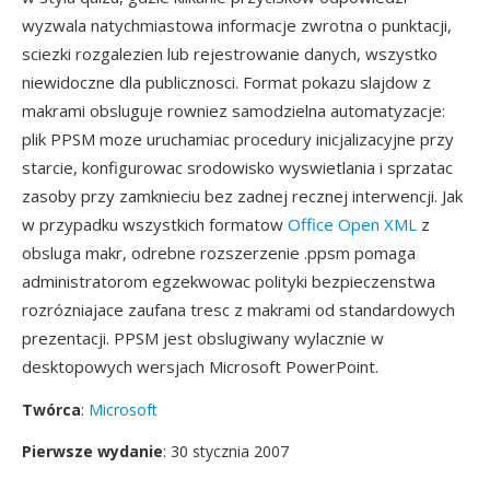
wyzwala natychmiastowa informacje zwrotna o punktacji,
sciezki rozgalezien lub rejestrowanie danych, wszystko
niewidoczne dla publicznosci. Format pokazu slajdow z
makrami obsluguje rowniez samodzielna automatyzacje:
plik PPSM moze uruchamiac procedury inicjalizacyjne przy
starcie, konfigurowac srodowisko wyswietlania i sprzatac
zasoby przy zamknieciu bez zadnej recznej interwencji. Jak
w przypadku wszystkich formatow
Office Open XML
z
obsluga makr, odrebne rozszerzenie .ppsm pomaga
administratorom egzekwowac polityki bezpieczenstwa
rozrózniajace zaufana tresc z makrami od standardowych
prezentacji. PPSM jest obslugiwany wylacznie w
desktopowych wersjach Microsoft PowerPoint.
Twórca
:
Microsoft
Pierwsze wydanie
: 30 stycznia 2007