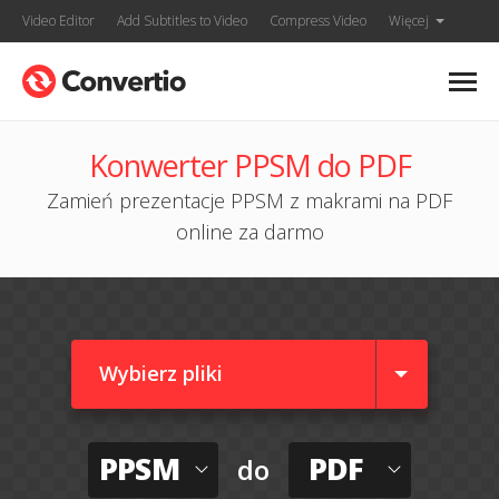
Video Editor
Add Subtitles to Video
Compress Video
Więcej
Konwerter PPSM do PDF
Zamień prezentacje PPSM z makrami na PDF
online za darmo
Wybierz pliki
PPSM
PDF
do