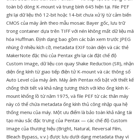
toàn bộ dòng K-mount và trung bình 645 hiện tại. File PEF
ghi lại dữ liệu thô 12-bit hoặc 14-bit chưa xử lý từ cảm biến
CMOS của máy ảnh theo mẫu mosaic Bayer gốc, lưu trữ
trong container dựa trên TIFF với nén không mất dữ liệu mã
hóa Huffman. Định dạng bao gồm các bản xem trước JPEG
nhúng ở nhiều kích cỡ, metadata EXIF toàn diện và các thẻ
MakerNote đặc thù của Pentax ghi lại cài đặt chế độ
Custom Image, dữ liệu con quay Shake Reduction (SR), nhận
diện ống kính từ giao tiếp điện tử K-mount và các thông số
Auto Level của máy ảnh. Máy ảnh Pentax nổi bật với thiết kế
chống thời tiết và khả năng tương thích với kho ống kính K-
mount khổng lồ từ năm 1975, và file PEF từ các thân máy
này có thể chứa metadata ống kính thủ công nhập qua hệ
thống menu của máy. Một ưu điểm là bảo toàn khả năng tái
tạo màu sắc đặc trưng của Pentax — các chế độ Custom
Image của thương hiệu (Bright, Natural, Reversal Film,
Bleach Bypass, v.v.) được lưu dưới dạng metadata thay vì