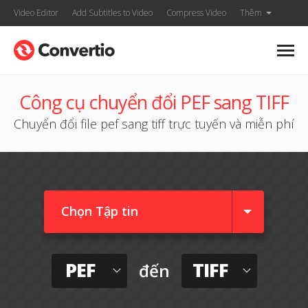
Video Editor
Add Subtitles to Video
Compress Video
Thêm
Công cụ chuyển đổi PEF sang TIFF
Chuyển đổi file pef sang tiff trực tuyến và miễn phí
Chọn Tập tin
PEF
TIFF
đến