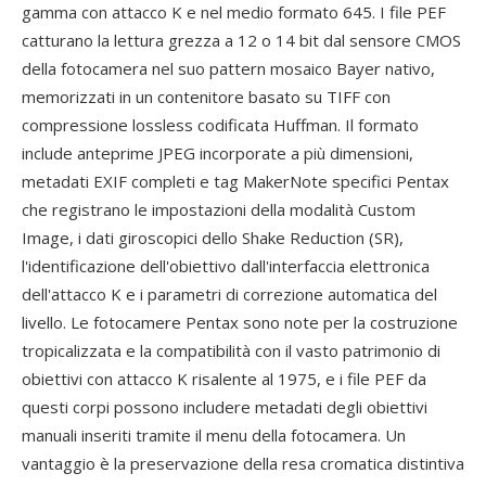
gamma con attacco K e nel medio formato 645. I file PEF
catturano la lettura grezza a 12 o 14 bit dal sensore CMOS
della fotocamera nel suo pattern mosaico Bayer nativo,
memorizzati in un contenitore basato su TIFF con
compressione lossless codificata Huffman. Il formato
include anteprime JPEG incorporate a più dimensioni,
metadati EXIF completi e tag MakerNote specifici Pentax
che registrano le impostazioni della modalità Custom
Image, i dati giroscopici dello Shake Reduction (SR),
l'identificazione dell'obiettivo dall'interfaccia elettronica
dell'attacco K e i parametri di correzione automatica del
livello. Le fotocamere Pentax sono note per la costruzione
tropicalizzata e la compatibilità con il vasto patrimonio di
obiettivi con attacco K risalente al 1975, e i file PEF da
questi corpi possono includere metadati degli obiettivi
manuali inseriti tramite il menu della fotocamera. Un
vantaggio è la preservazione della resa cromatica distintiva