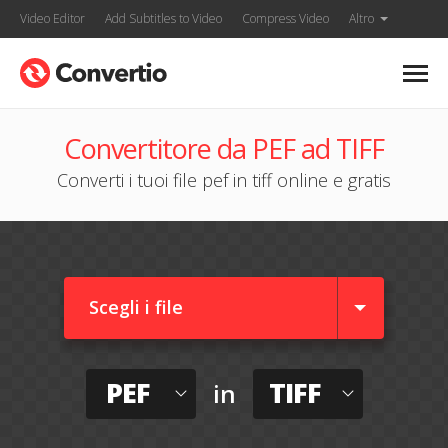
Video Editor
Add Subtitles to Video
Compress Video
Altro
Convertitore da PEF ad TIFF
Converti i tuoi file pef in tiff online e gratis
Scegli i file
PEF
TIFF
in