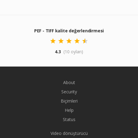
PEF - TIFF kalite değerlendirmesi
4.3
(10 oyları)
About
Security
Biçimleri
Help
Status
Video dönüştürücü