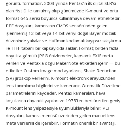
görüntü formatıdır. 2003 yılında Pentax'ın i̇lk dijital SLR'si
olan *ist D ile tanıtılmış olup günümüzde K-mount ve orta
format 645 serisi boyunca kullanılmaya devam etmektedir.
PEF dosyaları, kameranın CMOS sensöründen gelen
işlenmemiş 12-bit veya 14-bit veriyi doğal Bayer mozaik
düzeninde yakalar ve Huffman kodlamalı kayıpsız sıkıştırma
ile TIFF tabanlı bir kapsayıcıda saklar. Format; birden fazla
boyutta gömülü JPEG önizlemeler, kapsamlı EXIF meta
verileri ve Pentax'a özgü MakerNote etiketleri içerir — bu
etiketler Custom Image mod ayarlarını, Shake Reduction
(SR) jiroskop verilerini, K-mount elektronik arayüzünden
lens tanımlama bilgilerini ve kameranın Otomatik Düzeltme
parametrelerini kaydeder. Pentax kameraları, hava
koşullarına dayanıklı yapıları ve 1975'ten beri üretilen geniş
K-mount lens yelpazesiyle uyumluluklarıyla bilinir; PEF
dosyaları, kamera menüsü üzerinden girilen manuel lens
meta verilerini de içerebilir. Formatın önemli bir avantajı,