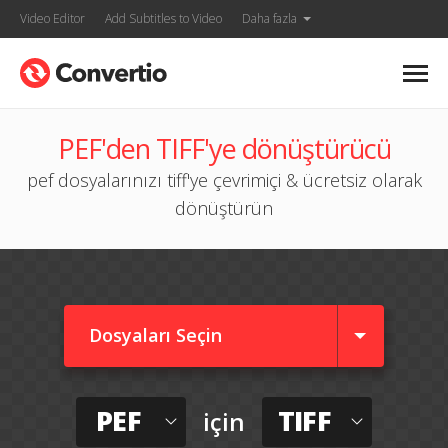
Video Editor
Add Subtitles to Video
Daha fazla
PEF'den TIFF'ye dönüştürücü
pef dosyalarınızı tiff'ye çevrimiçi & ücretsiz olarak
dönüştürün
Dosyaları Seçin
PEF
TIFF
için