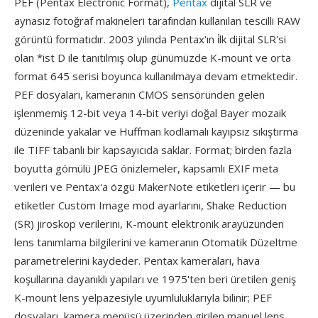
PEF (Pentax Electronic Format),
Pentax
dijital SLR ve
aynasız fotoğraf makineleri tarafından kullanılan tescilli RAW
görüntü formatıdır. 2003 yılında Pentax'ın i̇lk dijital SLR'si
olan *ist D ile tanıtılmış olup günümüzde K-mount ve orta
format 645 serisi boyunca kullanılmaya devam etmektedir.
PEF dosyaları, kameranın CMOS sensöründen gelen
işlenmemiş 12-bit veya 14-bit veriyi doğal Bayer mozaik
düzeninde yakalar ve Huffman kodlamalı kayıpsız sıkıştırma
ile TIFF tabanlı bir kapsayıcıda saklar. Format; birden fazla
boyutta gömülü JPEG önizlemeler, kapsamlı EXIF meta
verileri ve Pentax'a özgü MakerNote etiketleri içerir — bu
etiketler Custom Image mod ayarlarını, Shake Reduction
(SR) jiroskop verilerini, K-mount elektronik arayüzünden
lens tanımlama bilgilerini ve kameranın Otomatik Düzeltme
parametrelerini kaydeder. Pentax kameraları, hava
koşullarına dayanıklı yapıları ve 1975'ten beri üretilen geniş
K-mount lens yelpazesiyle uyumluluklarıyla bilinir; PEF
dosyaları, kamera menüsü üzerinden girilen manuel lens