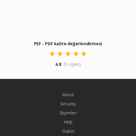
PEF - PDF kalite değerlendirmesi
4.8
(5 oyları)
About
Security
Biçimleri
Help
Status