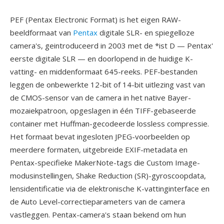
PEF (Pentax Electronic Format) is het eigen RAW-
beeldformaat van
Pentax
digitale SLR- en spiegelloze
camera's, geintroduceerd in 2003 met de *ist D — Pentax'
eerste digitale SLR — en doorlopend in de huidige K-
vatting- en middenformaat 645-reeks. PEF-bestanden
leggen de onbewerkte 12-bit of 14-bit uitlezing vast van
de CMOS-sensor van de camera in het native Bayer-
mozaiekpatroon, opgeslagen in één TIFF-gebaseerde
container met Huffman-gecodeerde lossless compressie.
Het formaat bevat ingesloten JPEG-voorbeelden op
meerdere formaten, uitgebreide EXIF-metadata en
Pentax-specifieke MakerNote-tags die Custom Image-
modusinstellingen, Shake Reduction (SR)-gyroscoopdata,
lensidentificatie via de elektronische K-vattinginterface en
de Auto Level-correctieparameters van de camera
vastleggen. Pentax-camera's staan bekend om hun