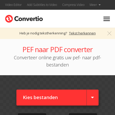
Video Editor
Add Subtitles to Video
Compress Video
Meer
Heb je nodig tekstherkenning?
Tekst herkennen
PEF naar PDF converter
Converteer online gratis uw pef- naar pdf-
bestanden
Kies bestanden