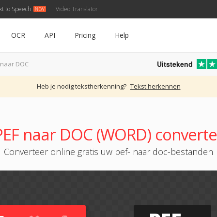
xt to Speech
Video Translator
OCR
API
Pricing
Help
Uitstekend
 naar DOC
Heb je nodig tekstherkenning?
Tekst herkennen
PEF naar DOC (WORD) converte
Converteer online gratis uw pef- naar doc-bestanden