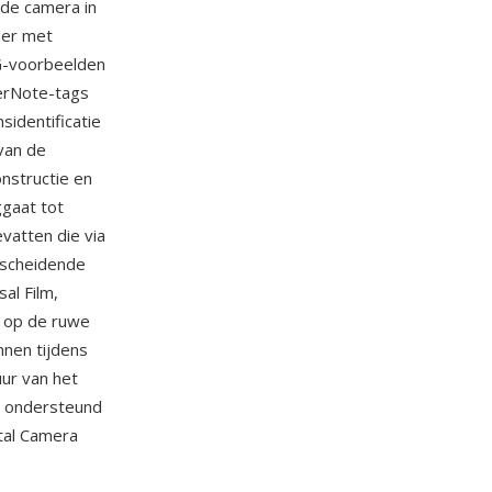
 de camera in
ner met
G-voorbeelden
erNote-tags
identificatie
van de
nstructie en
ggaat tot
atten die via
rscheidende
al Film,
t op de ruwe
nnen tijdens
uur van het
n ondersteund
tal Camera