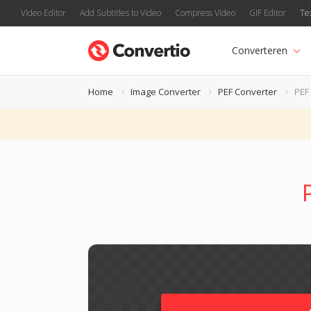
Video Editor
Add Subtitles to Video
Compress Video
GIF Editor
Te
Converteren
Home
Image Converter
PEF Converter
PEF