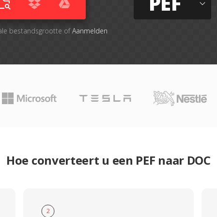
PEF
ale bestandsgrootte of
Aanmelden
Hoe converteert u een PEF naar DOC
2