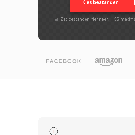
Kies bestanden
Zet bestanden hier neer. 1 GB maxim
1