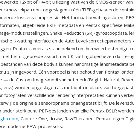
ewerkte 12-bit of 14-bit uitlezing vast van de CMOS-sensor van
ayer-mozaiekpatroon, opgeslagen in één TIFF-gebaseerde contai
deerde lossless compressie. Het formaat bevat ingesloten JPE
formaten, uitgebreide EXIF-metadata en Pentax-specifieke Mak
age-modusinstellingen, Shake Reduction (SR)-gyroscoopdata, lens
onische K-vattinginterface en de Auto Level-correctieparameters 
eggen. Pentax-camera's staan bekend om hun weerbestendige co
it met het uitgebreide assortiment K-vattingobjectieven dat teru
-bestanden van deze body's kunnen handmatige lensmetadata bev
u zijn ingevoerd. Één voordeel is het behoud van Pentax' onde
 — de Custom Image-modi van het merk (Bright, Natural, Revers
, enz.) worden opgeslagen als metadata in plaats van toegepas
r fotografen verschillende renderinginterpretaties kunnen verke
erwijl de originele sensoropname onaangetast blijft. De levensd
én ander sterk punt: PEF-bestanden van elke Pentax DSLR worde
ightroom
, Capture One, dcraw, RawTherapee, Pentax' eigen Digi
ndere moderne RAW-processors.