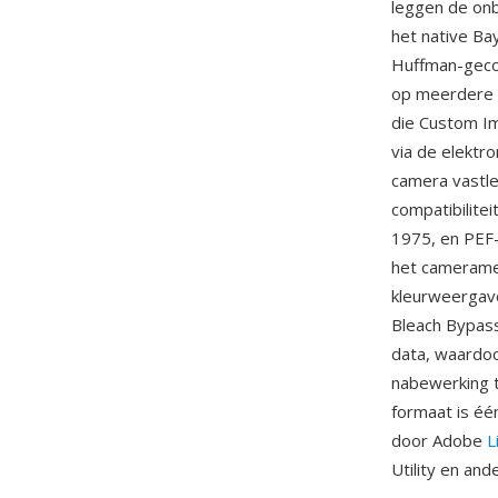
leggen de onb
het native B
Huffman-geco
op meerdere 
die Custom Im
via de elektr
camera vastl
compatibilite
1975, en PEF
het cameramen
kleurweergave
Bleach Bypass
data, waardoo
nabewerking t
formaat is é
door Adobe
L
Utility en a