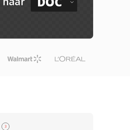
DOC
naar
3