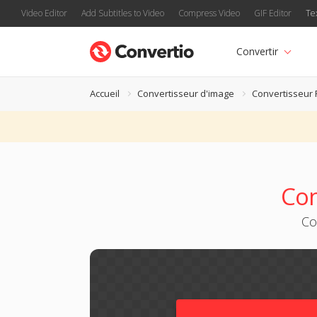
Video Editor
Add Subtitles to Video
Compress Video
GIF Editor
Te
Convertir
Accueil
Convertisseur d'image
Convertisseur 
Con
Co