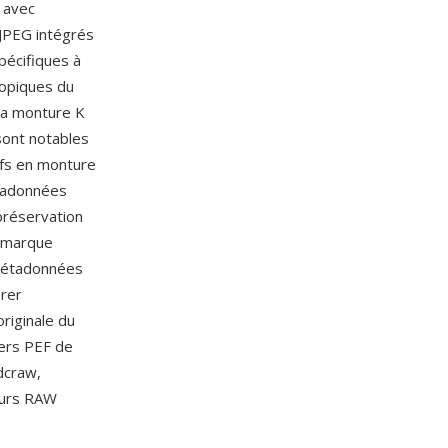
 avec
JPEG intégrés
pécifiques à
opiques du
e la monture K
sont notables
tifs en monture
étadonnées
 préservation
a marque
 métadonnées
orer
riginale du
iers PEF de
dcraw,
eurs RAW