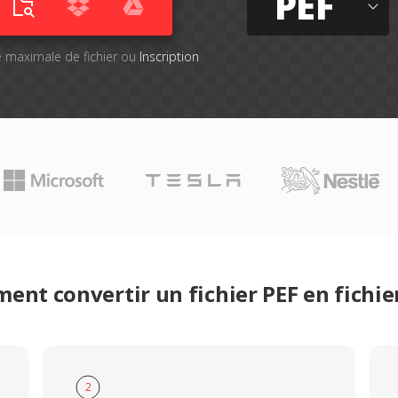
PEF
lle maximale de fichier ou
Inscription
nt convertir un fichier PEF en fichi
2