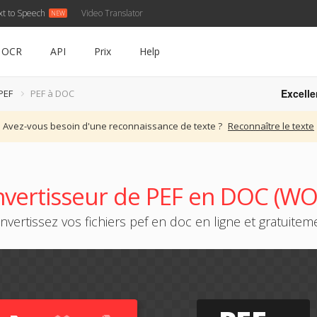
xt to Speech
Video Translator
OCR
API
Prix
Help
Excelle
PEF
PEF à DOC
Avez-vous besoin d'une reconnaissance de texte ?
Reconnaître le texte
vertisseur de PEF en DOC (W
nvertissez vos fichiers pef en doc en ligne et gratuitem