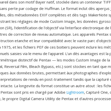
areil dans son motif Bayer natif, stockée dans un conteneur TIFF
ans perte par codage de Huffman. Le format inclut dès aperçus 
ailles, dès métadonnées EXIF complètes et dès tags MakerNote s
istrant les réglages de mode Custom Image, les données gyrosc
n (SR), l'identification de l'objectif via l'interface electronique d
tres de correction de niveau automatique. Les appareils Pentax 
truction etanche et leur compatibilité avec le vaste parc d'objec
 1975, et les fichiers PEF de ces boitiers peuvent inclure les m
nuels saisies via le menu de l'appareil. L'un dès avantages est la
rimétrique distinctif de Pentax — les modes Custom Image de l
ral, Reversal Film, Bleach Bypass, etc.) sont stockes en tant que
liques àux données brutes, permettant àux photographes d'expl
nterpretations de rendu en post-traitement tandis que la capturé o
intacte. La longevite du format constitue un autre atout : les fich
 Pentax sont pris en chargé par Adobe
Lightroom
, Capturé One, 
le propre Digital Camera Utility de Pentax et d'autres process