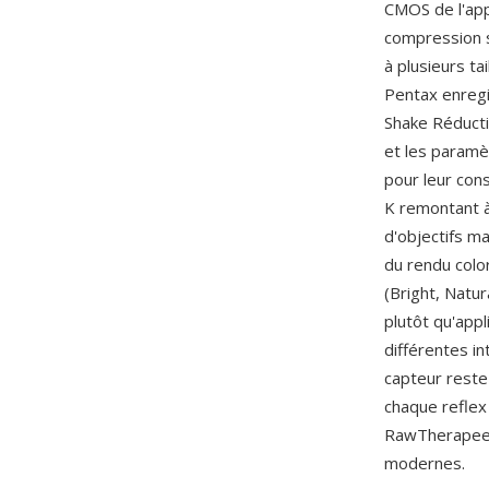
CMOS de l'app
compression s
à plusieurs t
Pentax enreg
Shake Réductio
et les paramè
pour leur cons
K remontant à
d'objectifs ma
du rendu colo
(Bright, Natu
plutôt qu'app
différentes i
capteur reste 
chaque reflex
RawTherapee, 
modernes.