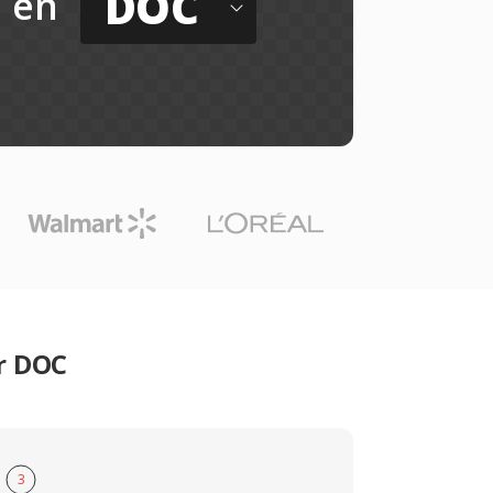
DOC
en
er DOC
3