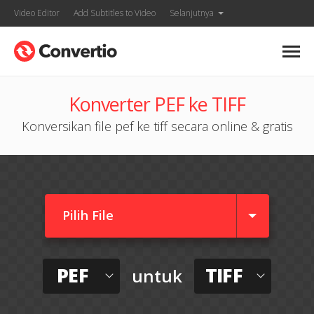
Video Editor
Add Subtitles to Video
Selanjutnya
Konverter PEF ke TIFF
Konversikan file pef ke tiff secara online & gratis
Pilih File
PEF
TIFF
untuk