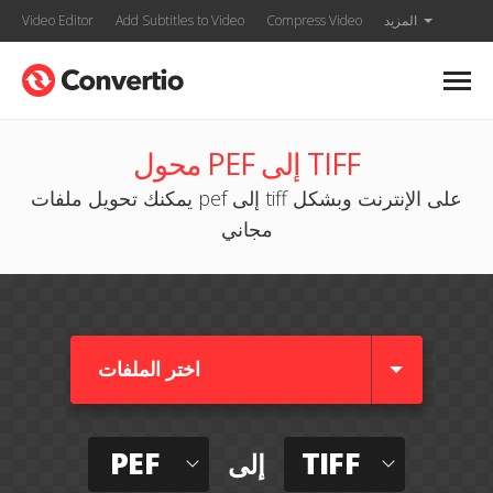
المزيد
Compress Video
Add Subtitles to Video
Video Editor
محول PEF إلى TIFF
يمكنك تحويل ملفات pef إلى tiff على الإنترنت وبشكل
مجاني
اختر الملفات
PEF
TIFF
إلى