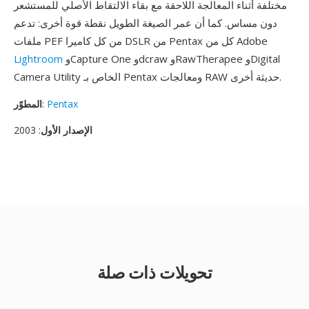
مختلفة أثناء المعالجة اللاحقة مع بقاء الالتقاط الأصلي للمستشعر
دون مساس. كما أن عمر الصيغة الطويل نقطة قوة أخرى: تدعم
ملفات PEF من كل كاميرا DSLR من Pentax كل من Adobe
وCapture One وdcraw وRawTherapee وDigital
Lightroom
Camera Utility الخاص بـ Pentax ومعالجات RAW حديثة أخرى.
Pentax
:
المطوّر
الإصدار الأول
: 2003
تحويلات ذات صلة