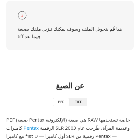
3
هيا قُم بتحويل الملف وسوف يمكنك تنزيل ملفك بصيغة
tiff فِيما بعد
عن الصيغ
PEF
TIFF
PEF (صيغة Pentax الإلكترونية) هي صيغة RAW خاصة تستخدمها
الرقمية SLR وعديمة المرآة، طُرحت عام 2003
Pentax
كاميرات
مع كاميرا *ist D — أول كاميرا SLR رقمية من Pentax —