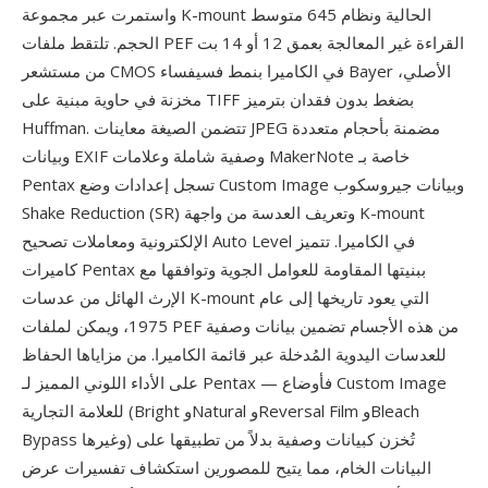
واستمرت عبر مجموعة K-mount الحالية ونظام 645 متوسط
الحجم. تلتقط ملفات PEF القراءة غير المعالجة بعمق 12 أو 14 بت
من مستشعر CMOS في الكاميرا بنمط فسيفساء Bayer الأصلي،
مخزنة في حاوية مبنية على TIFF بضغط بدون فقدان بترميز
Huffman. تتضمن الصيغة معاينات JPEG مضمنة بأحجام متعددة
وبيانات EXIF وصفية شاملة وعلامات MakerNote خاصة بـ
Pentax تسجل إعدادات وضع Custom Image وبيانات جيروسكوب
Shake Reduction (SR) وتعريف العدسة من واجهة K-mount
الإلكترونية ومعاملات تصحيح Auto Level في الكاميرا. تتميز
كاميرات Pentax ببنيتها المقاومة للعوامل الجوية وتوافقها مع
الإرث الهائل من عدسات K-mount التي يعود تاريخها إلى عام
1975، ويمكن لملفات PEF من هذه الأجسام تضمين بيانات وصفية
للعدسات اليدوية المُدخلة عبر قائمة الكاميرا. من مزاياها الحفاظ
على الأداء اللوني المميز لـ Pentax — فأوضاع Custom Image
للعلامة التجارية (Bright وNatural وReversal Film وBleach
Bypass وغيرها) تُخزن كبيانات وصفية بدلاً من تطبيقها على
البيانات الخام، مما يتيح للمصورين استكشاف تفسيرات عرض