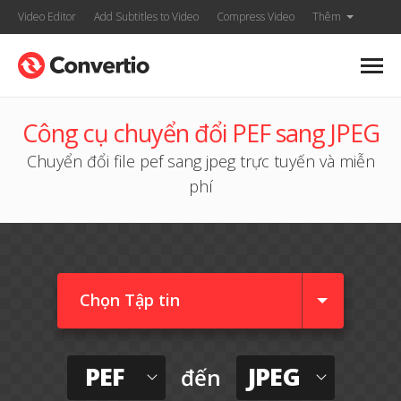
Video Editor
Add Subtitles to Video
Compress Video
Thêm
Công cụ chuyển đổi PEF sang JPEG
Chuyển đổi file pef sang jpeg trực tuyến và miễn
phí
Chọn Tập tin
PEF
JPEG
đến