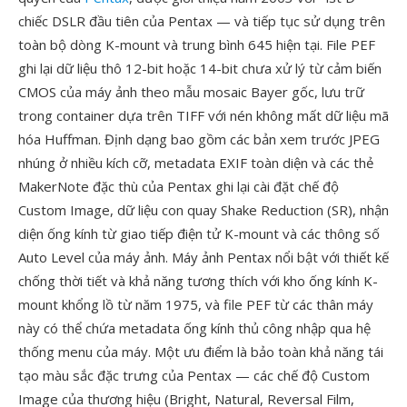
chiếc DSLR đầu tiên của Pentax — và tiếp tục sử dụng trên
toàn bộ dòng K-mount và trung bình 645 hiện tại. File PEF
ghi lại dữ liệu thô 12-bit hoặc 14-bit chưa xử lý từ cảm biến
CMOS của máy ảnh theo mẫu mosaic Bayer gốc, lưu trữ
trong container dựa trên TIFF với nén không mất dữ liệu mã
hóa Huffman. Định dạng bao gồm các bản xem trước JPEG
nhúng ở nhiều kích cỡ, metadata EXIF toàn diện và các thẻ
MakerNote đặc thù của Pentax ghi lại cài đặt chế độ
Custom Image, dữ liệu con quay Shake Reduction (SR), nhận
diện ống kính từ giao tiếp điện tử K-mount và các thông số
Auto Level của máy ảnh. Máy ảnh Pentax nổi bật với thiết kế
chống thời tiết và khả năng tương thích với kho ống kính K-
mount khổng lồ từ năm 1975, và file PEF từ các thân máy
này có thể chứa metadata ống kính thủ công nhập qua hệ
thống menu của máy. Một ưu điểm là bảo toàn khả năng tái
tạo màu sắc đặc trưng của Pentax — các chế độ Custom
Image của thương hiệu (Bright, Natural, Reversal Film,