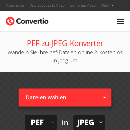
Video Editor
Add Subtitles to Video
Compress Video
Mehr
PEF-zu-JPEG-Konverter
Wandeln Sie Ihre pef-Dateien online & kostenlos
in jpeg um
Dateien wählen
PEF
JPEG
in