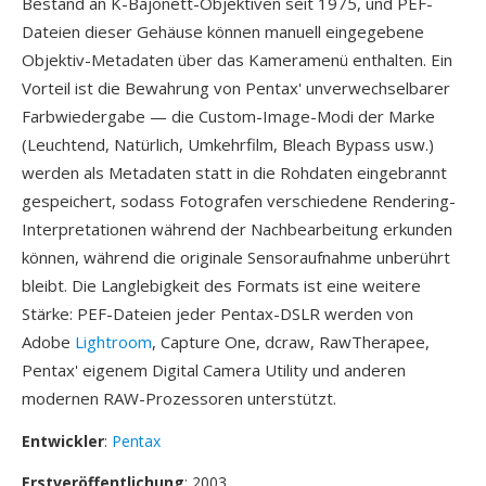
Bestand an K-Bajonett-Objektiven seit 1975, und PEF-
Dateien dieser Gehäuse können manuell eingegebene
Objektiv-Metadaten über das Kameramenü enthalten. Ein
Vorteil ist die Bewahrung von Pentax' unverwechselbarer
Farbwiedergabe — die Custom-Image-Modi der Marke
(Leuchtend, Natürlich, Umkehrfilm, Bleach Bypass usw.)
werden als Metadaten statt in die Rohdaten eingebrannt
gespeichert, sodass Fotografen verschiedene Rendering-
Interpretationen während der Nachbearbeitung erkunden
können, während die originale Sensoraufnahme unberührt
bleibt. Die Langlebigkeit des Formats ist eine weitere
Stärke: PEF-Dateien jeder Pentax-DSLR werden von
Adobe
Lightroom
, Capture One, dcraw, RawTherapee,
Pentax' eigenem Digital Camera Utility und anderen
modernen RAW-Prozessoren unterstützt.
Entwickler
:
Pentax
Erstveröffentlichung
: 2003