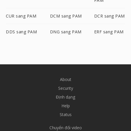
PAM
CUR sang PAM
DCM sang PAM
DCR sang PAM
DDS sang PAM
DNG sang PAM
ERF sang PAM
About
Security
Định dạng
Help
Status
Chuyển đổi video