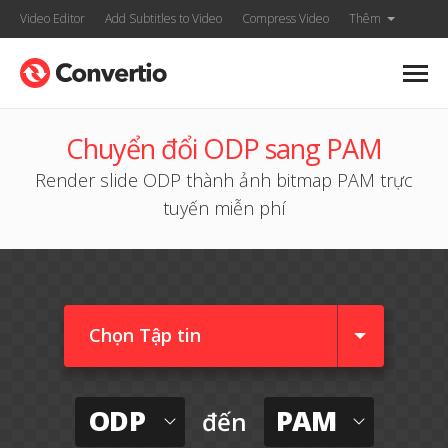
Video Editor
Add Subtitles to Video
Compress Video
Thêm
Chuyển đổi ODP sang PAM
Render slide ODP thành ảnh bitmap PAM trực
tuyến miễn phí
Chọn Tập tin
ODP
PAM
đến