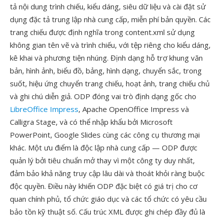
tả nội dung trình chiếu, kiểu dáng, siêu dữ liệu và cài đặt sử
dụng đặc tả trung lập nhà cung cấp, miễn phí bản quyền. Các
trang chiếu được định nghĩa trong content.xml sử dụng
không gian tên vẽ và trình chiếu, với tệp riêng cho kiểu dáng,
kê khai và phương tiện nhúng. Định dạng hỗ trợ khung văn
bản, hình ảnh, biểu đồ, bảng, hình dạng, chuyển sắc, trong
suốt, hiệu ứng chuyển trang chiếu, hoạt ảnh, trang chiếu chủ
và ghi chú diễn giả. ODP đóng vai trò định dạng gốc cho
LibreOffice Impress
, Apache OpenOffice Impress và
Calligra Stage, và có thể nhập khẩu bởi Microsoft
PowerPoint, Google Slides cùng các công cụ thương mại
khác. Một ưu điểm là độc lập nhà cung cấp — ODP được
quản lý bởi tiêu chuẩn mở thay vì một công ty duy nhất,
đảm bảo khả năng truy cập lâu dài và thoát khỏi ràng buộc
độc quyền. Điều này khiến ODP đặc biệt có giá trị cho cơ
quan chính phủ, tổ chức giáo dục và các tổ chức có yêu cầu
bảo tồn kỹ thuật số. Cấu trúc XML được ghi chép đầy đủ là