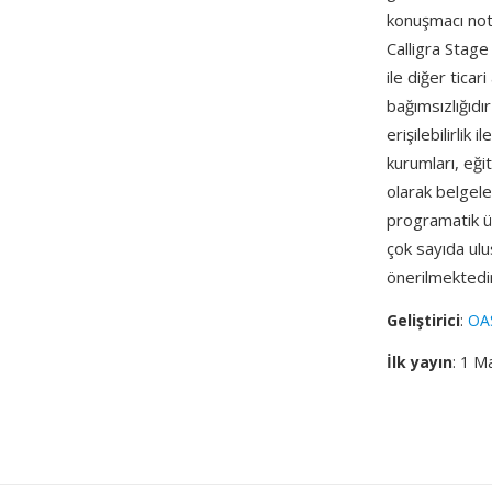
konuşmacı not
Calligra Stag
ile diğer ticar
bağımsızlığıdı
erişilebilirlik
kurumları, eğit
olarak belgele
programatik ü
çok sayıda ul
önerilmektedi
Geliştirici
:
OA
İlk yayın
: 1 M