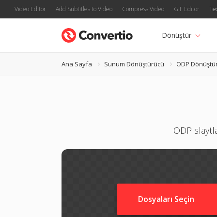
Video Editor
Add Subtitles to Video
Compress Video
GIF Editor
Te
Dönüştür
Ana Sayfa
Sunum Dönüştürücü
ODP Dönüştü
ODP slaytl
Dosyaları Seçin