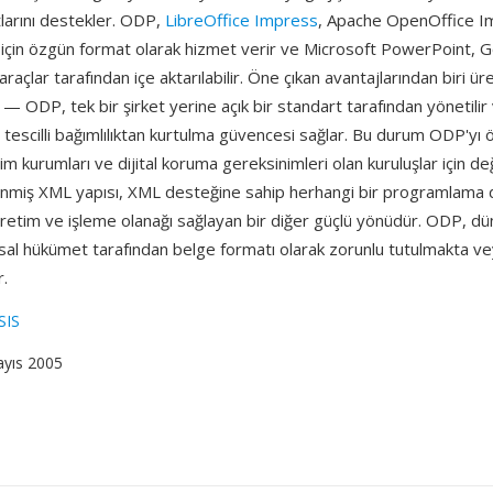
larını destekler. ODP,
LibreOffice Impress
, Apache OpenOffice I
e için özgün format olarak hizmet verir ve Microsoft PowerPoint, G
i araçlar tarafından içe aktarılabilir. Öne çıkan avantajlarından biri üre
r — ODP, tek bir şirket yerine açık bir standart tarafından yönetilir
 ile tescilli bağımlılıktan kurtulma güvencesi sağlar. Bu durum ODP'yı 
im kurumları ve dijital koruma gereksinimleri olan kuruluşlar için değ
nmiş XML yapısı, XML desteğine sahip herhangi bir programlama dil
retim ve işleme olanağı sağlayan bir diğer güçlü yönüdür. ODP, d
usal hükümet tarafından belge formatı olarak zorunlu tutulmakta v
r.
SIS
ayıs 2005