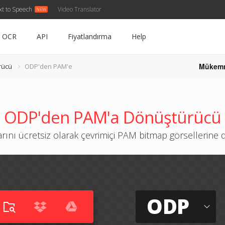
xt to Speech
Video Translator
OCR
API
Fiyatlandırma
Help
Mükem
rücü
ODP'den PAM'e
ODP'den PAM'a Dönüştürücü
arını ücretsiz olarak çevrimiçi PAM bitmap görsellerine
ODP