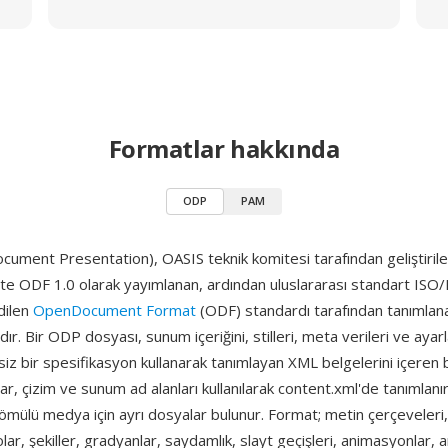
Formatlar hakkında
ODP
PAM
ent Presentation), OASIS teknik komitesi tarafından geliştirilen 
te ODF 1.0 olarak yayımlanan, ardından uluslararası standart ISO
dilen
OpenDocument Format
(ODF) standardı tarafından tanımla
ır. Bir ODP dosyası, sunum içeriğini, stilleri, meta verileri ve ayarl
fsiz bir spesifikasyon kullanarak tanımlayan XML belgelerini içeren 
tlar, çizim ve sunum ad alanları kullanılarak content.xml'de tanımlanır 
mülü medya için ayrı dosyalar bulunur. Format; metin çerçeveleri,
olar, şekiller, gradyanlar, saydamlık, slayt geçişleri, animasyonlar, 