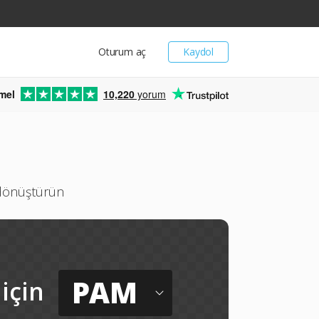
Oturum aç
Kaydol
mel
10,220
yorum
 dönüştürün
PAM
için