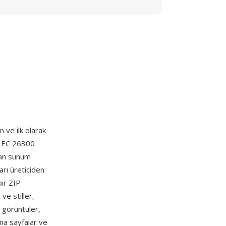
ve i̇lk olarak
/IEC 26300
nan sunum
arı üreticiden
bir ZIP
ve stiller,
 görüntüler,
ana sayfalar ve