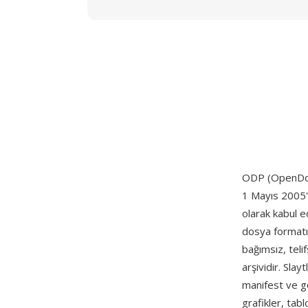
ODP (OpenDocum
1 Mayıs 2005'
olarak kabul e
dosya formatıd
bağımsız, teli
arşividir. Slay
manifest ve gö
grafikler, tabl