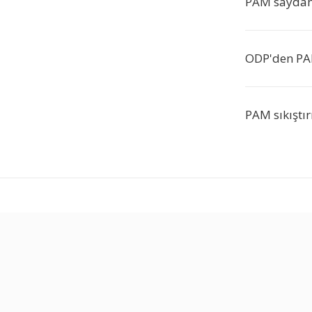
PAM saydaml
ODP'den PA
PAM sıkıştır