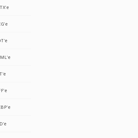
TX'e
EG'e
T'e
TML'e
T'e
F'e
EBP'e
D'e