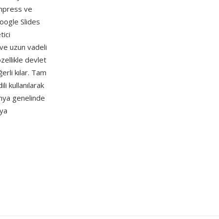
mpress ve
oogle Slides
tici
 ve uzun vadeli
özellikle devlet
erli kılar. Tam
i kullanılarak
ünya genelinde
eya