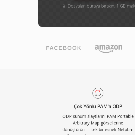
Dosyaları buraya bırakın. 1 GB m
Çok Yönlü PAM'a ODP
ODP sunum slaytlarını PAM Portable
Arbitrary Map görsellerine
dönüştürün — tek bir esnek Netpbm