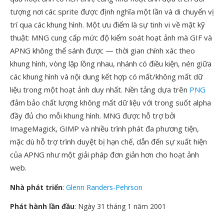
tượng nơi các sprite được định nghĩa một lần và di chuyển vị
trí qua các khung hình. Một ưu điểm là sự tinh vi về mặt kỹ
thuật: MNG cung cấp mức độ kiểm soát hoạt ảnh mà GIF và
APNG không thể sánh được — thời gian chính xác theo
khung hình, vòng lặp lồng nhau, nhánh có điều kiện, nén giữa
các khung hình và nội dung kết hợp có mất/không mất dữ
liệu trong một hoạt ảnh duy nhất. Nền tảng dựa trên
PNG
đảm bảo chất lượng không mất dữ liệu với trong suốt alpha
đầy đủ cho mỗi khung hình. MNG được hỗ trợ bởi
ImageMagick, GIMP và nhiều trình phát đa phương tiện,
mặc dù hỗ trợ trình duyệt bị hạn chế, dẫn đến sự xuất hiện
của APNG như một giải pháp đơn giản hơn cho hoạt ảnh
web.
Nhà phát triển
:
Glenn Randers-Pehrson
Phát hành lần đầu
: Ngày 31 tháng 1 năm 2001