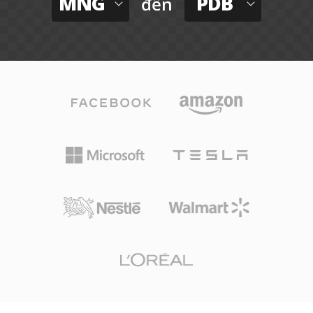
MNG
PDB
đến