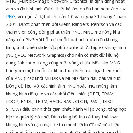
MNG (Multiple-image Network Graphics) là định dạng hoạt
ảnh và đa hình ảnh được thiết kế làm phiên bản hoạt ảnh của
PNG
, với đặc tả đạt phiên bản 1.0 vào ngày 31 tháng 1 năm
2001. Được phát triển bởi Glenn Randers-Pehrson và các
thành viên cộng đồng phát triển PNG, MNG mở rộng khả
năng của PNG với hỗ trợ chuỗi hoạt ảnh dựa trên khung
hình, trình chiếu slide, lớp phủ sprite phức tạp và khung hình
JNG (JPEG Network Graphics) cho nén có mất dữ liệu nội
dung ảnh chụp trong cùng một vùng chứa. Một tệp MNG
bao gồm một chuỗi các khối (theo kiến trúc dựa trên khối
của PNG): các khối MHDR và MEND đánh dấu đầu và cuối
luồng dữ liệu, với các hình ảnh PNG hoặc JNG nhúng làm
khung hình riêng lẻ và các khối điều khiển (DEFI, FRAM,
LOOP, ENDL, TERM, BACK, BASI, CLON, PAST, DISC,
SHOW) điều chỉnh thời gian phát, hành vi lặp vòng, tổng hợp
lớp và quản lý bộ nhớ. Định dạng hỗ trợ cả thay thế toàn
khung hình và cập nhật delta (chênh lệch) để mã hóa hiệu
quả hoạt ảnh có nền tĩnh, cũng như hoạt ảnh dựa trên đối