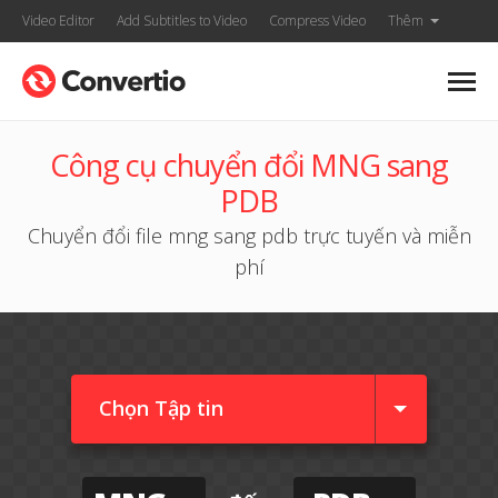
Video Editor
Add Subtitles to Video
Compress Video
Thêm
Công cụ chuyển đổi MNG sang
PDB
Chuyển đổi file mng sang pdb trực tuyến và miễn
phí
Chọn Tập tin