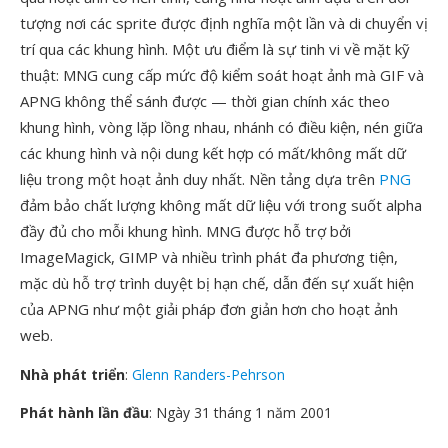
tượng nơi các sprite được định nghĩa một lần và di chuyển vị
trí qua các khung hình. Một ưu điểm là sự tinh vi về mặt kỹ
thuật: MNG cung cấp mức độ kiểm soát hoạt ảnh mà GIF và
APNG không thể sánh được — thời gian chính xác theo
khung hình, vòng lặp lồng nhau, nhánh có điều kiện, nén giữa
các khung hình và nội dung kết hợp có mất/không mất dữ
liệu trong một hoạt ảnh duy nhất. Nền tảng dựa trên
PNG
đảm bảo chất lượng không mất dữ liệu với trong suốt alpha
đầy đủ cho mỗi khung hình. MNG được hỗ trợ bởi
ImageMagick, GIMP và nhiều trình phát đa phương tiện,
mặc dù hỗ trợ trình duyệt bị hạn chế, dẫn đến sự xuất hiện
của APNG như một giải pháp đơn giản hơn cho hoạt ảnh
web.
Nhà phát triển
:
Glenn Randers-Pehrson
Phát hành lần đầu
: Ngày 31 tháng 1 năm 2001