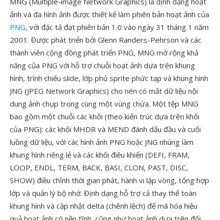
MNG (Multiple-image Network Graphics) là định dạng hoạt
ảnh và đa hình ảnh được thiết kế làm phiên bản hoạt ảnh của
PNG
, với đặc tả đạt phiên bản 1.0 vào ngày 31 tháng 1 năm
2001. Được phát triển bởi Glenn Randers-Pehrson và các
thành viên cộng đồng phát triển PNG, MNG mở rộng khả
năng của PNG với hỗ trợ chuỗi hoạt ảnh dựa trên khung
hình, trình chiếu slide, lớp phủ sprite phức tạp và khung hình
JNG (JPEG Network Graphics) cho nén có mất dữ liệu nội
dung ảnh chụp trong cùng một vùng chứa. Một tệp MNG
bao gồm một chuỗi các khối (theo kiến trúc dựa trên khối
của PNG): các khối MHDR và MEND đánh dấu đầu và cuối
luồng dữ liệu, với các hình ảnh PNG hoặc JNG nhúng làm
khung hình riêng lẻ và các khối điều khiển (DEFI, FRAM,
LOOP, ENDL, TERM, BACK, BASI, CLON, PAST, DISC,
SHOW) điều chỉnh thời gian phát, hành vi lặp vòng, tổng hợp
lớp và quản lý bộ nhớ. Định dạng hỗ trợ cả thay thế toàn
khung hình và cập nhật delta (chênh lệch) để mã hóa hiệu
quả hoạt ảnh có nền tĩnh, cũng như hoạt ảnh dựa trên đối