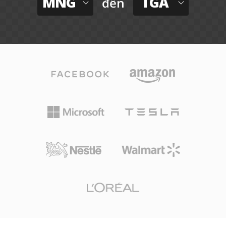
MNG
TGA
đến