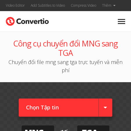
Video Editor
Add Subtitles to Video
Compress Video
Thêm
Công cụ chuyển đổi MNG sang
TGA
Chuyển đổi file mng sang tga trực tuyến và miễn
phí
Chọn Tập tin