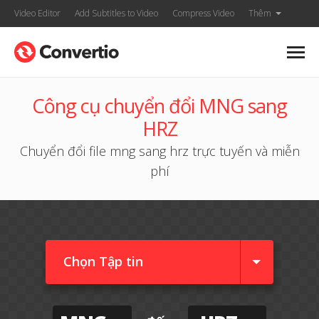
Video Editor
Add Subtitles to Video
Compress Video
Thêm
Công cụ chuyển đổi MNG sang
HRZ
Chuyển đổi file mng sang hrz trực tuyến và miễn
phí
Chọn Tập tin