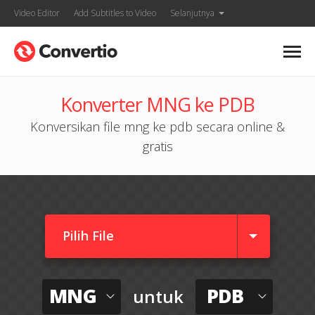
Video Editor
Add Subtitles to Video
Selanjutnya
Konverter MNG ke PDB
Konversikan file mng ke pdb secara online &
gratis
Pilih File
MNG
PDB
untuk