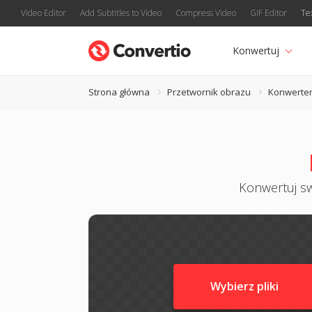
Video Editor
Add Subtitles to Video
Compress Video
GIF Editor
Te
Konwertuj
Strona główna
Przetwornik obrazu
Konwerte
Konwertuj sw
Wybierz pliki