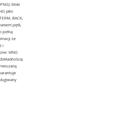
PNG): bloki
NG jako
 TERM, BACK,
aniem pętli,
o pełną
imacji ze
 i
iczne: MNG
 dokładnością
 mieszaną
arantuje
bsługiwany