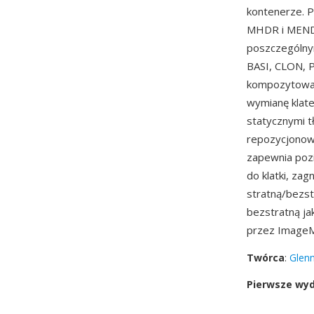
kontenerze. P
MHDR i MEND 
poszczególny
BASI, CLON, P
kompozytowan
wymianę klate
statycznymi t
repozycjonowa
zapewnia pozi
do klatki, za
stratną/bezst
bezstratną ja
przez ImageM
Twórca
:
Glen
Pierwsze wy