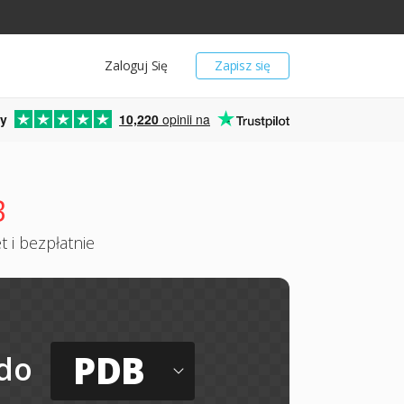
Zaloguj Się
Zapisz się
y
10,220
opinii na
B
 i bezpłatnie
PDB
do