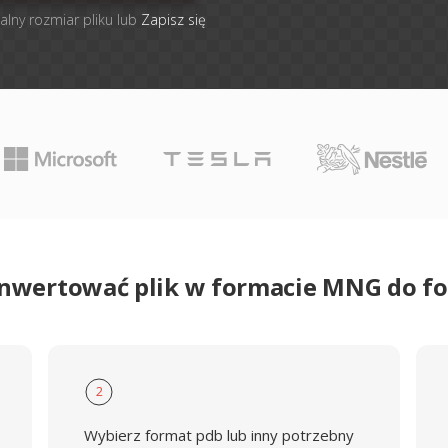
alny rozmiar pliku lub
Zapisz się
onwertować plik w formacie MNG do f
2
Wybierz format pdb lub inny potrzebny