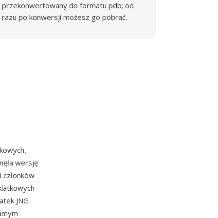
przekonwertowany do formatu pdb; od
razu po konwersji możesz go pobrać.
tkowych,
gnęła wersję
i członków
klatkowych
latek JNG
 samym