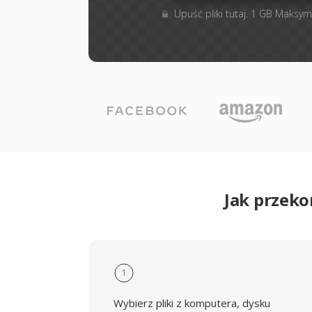
Upuść pliki tutaj. 1 GB Maksym
Jak przek
1
Wybierz pliki z komputera, dysku