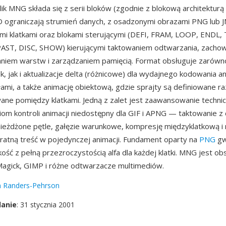
lik MNG składa się z serii bloków (zgodnie z blokową architekturą 
ograniczają strumień danych, z osadzonymi obrazami PNG lub J
mi klatkami oraz blokami sterującymi (DEFI, FRAM, LOOP, ENDL,
AST, DISC, SHOW) kierującymi taktowaniem odtwarzania, zachow
iem warstw i zarządzaniem pamięcią. Format obsługuje zarówn
k, jak i aktualizacje delta (różnicowe) dla wydajnego kodowania an
łami, a także animację obiektową, gdzie sprajty są definiowane raz
ne pomiędzy klatkami. Jedną z zalet jest zaawansowanie techn
om kontroli animacji niedostępny dla GIF i APNG — taktowanie z
gnieżdżone pętle, gałęzie warunkowe, kompresję międzyklatkową i
ratną treść w pojedynczej animacji. Fundament oparty na
PNG
gw
kość z pełną przezroczystością alfa dla każdej klatki. MNG jest o
agick, GIMP i różne odtwarzacze multimediów.
n Randers-Pehrson
danie
: 31 stycznia 2001