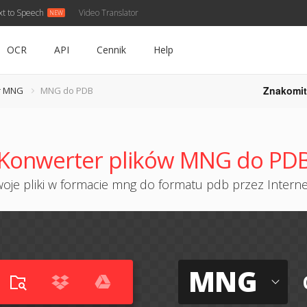
xt to Speech
Video Translator
OCR
API
Cennik
Help
Znakomit
r MNG
MNG do PDB
Konwerter plików MNG do PD
oje pliki w formacie mng do formatu pdb przez Internet
MNG