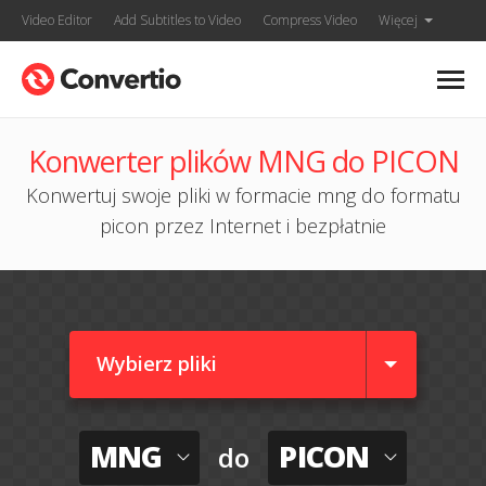
Video Editor
Add Subtitles to Video
Compress Video
Więcej
Konwerter plików MNG do PICON
Konwertuj swoje pliki w formacie mng do formatu
picon przez Internet i bezpłatnie
Wybierz pliki
MNG
PICON
do