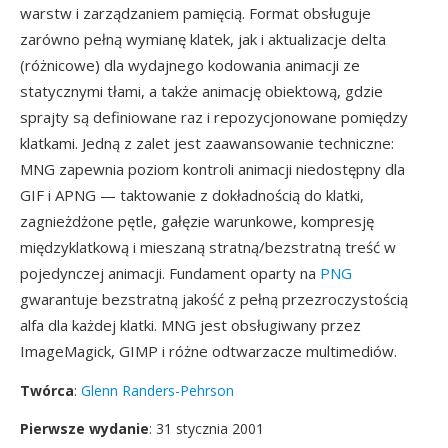
warstw i zarządzaniem pamięcią. Format obsługuje
zarówno pełną wymianę klatek, jak i aktualizacje delta
(różnicowe) dla wydajnego kodowania animacji ze
statycznymi tłami, a także animację obiektową, gdzie
sprajty są definiowane raz i repozycjonowane pomiędzy
klatkami. Jedną z zalet jest zaawansowanie techniczne:
MNG zapewnia poziom kontroli animacji niedostępny dla
GIF i APNG — taktowanie z dokładnością do klatki,
zagnieżdżone pętle, gałęzie warunkowe, kompresję
międzyklatkową i mieszaną stratną/bezstratną treść w
pojedynczej animacji. Fundament oparty na
PNG
gwarantuje bezstratną jakość z pełną przezroczystością
alfa dla każdej klatki. MNG jest obsługiwany przez
ImageMagick, GIMP i różne odtwarzacze multimediów.
Twórca
:
Glenn Randers-Pehrson
Pierwsze wydanie
: 31 stycznia 2001