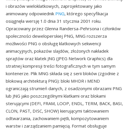
i obrazów wieloklatkowych, zaprojektowany jako
animowany odpowiednik
PNG
, którego specyfikacja
osiągnęła wersję 1.0 dnia 31 stycznia 2001 roku.
Opracowany przez Glenna Randersa-Pehrsona i członków
społeczności deweloperskiej PNG, MNG rozszerza
możliwości PNG o obsługę klatkowych sekwencji
animacyjnych, pokazów slajdów, złożonych nakładek
sprajtów oraz klatek JNG (JPEG Network Graphics) dla
stratnej kompresji treści fotograficznych w tym samym
kontenerze. Plik MNG składa się z serii bloków (zgodnie z
blokową architekturą PNG): bloki MHDR i MEND
ograniczają strumień danych, z osadzonymi obrazami PNG
lub JNG jako poszczególnymi klatkami oraz blokami
sterującymi (DEFI, FRAM, LOOP, ENDL, TERM, BACK, BASI,
CLON, PAST, DISC, SHOW) kierującymi taktowaniem
odtwarzania, zachowaniem pętli, kompozytowaniem
warstw i zarządzaniem pamięcią. Format obsługuje