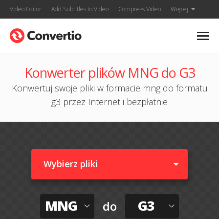
Video Editor
Add Subtitles to Video
Compress Video
Więcej
Konwerter plików MNG do G3
Konwertuj swoje pliki w formacie mng do formatu
g3 przez Internet i bezpłatnie
Wybierz pliki
MNG
G3
do