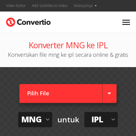
Video Editor
Add Subtitles to Video
Selanjutnya
Konverter MNG ke IPL
Konversikan file mng ke ipl secara online & gratis
Pilih File
MNG
IPL
untuk