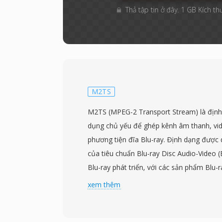
Thả tập tin ở đây. 1 GB Kích th
M2TS
M2TS (MPEG-2 Transport Stream) là địn
dụng chủ yếu để ghép kênh âm thanh, vide
phương tiện đĩa Blu-ray. Định dạng được
của tiêu chuẩn Blu-ray Disc Audio-Video 
Blu-ray phát triển, với các sản phẩm Blu-
năm 2006. Tệp M2TS bọc nội dung trong
xem thêm
transport stream với tiêu đề dấu thời gia
thêm vào trước mỗi gói 188 byte, tạo ra 