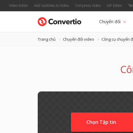
Video Editor
Add Subtitles to Video
Compress Video
GIF Editor
Te
Chuyển đổi
Trang chủ
Chuyển đổi video
Công cụ chuyển 
Cô
Chọn Tập tin