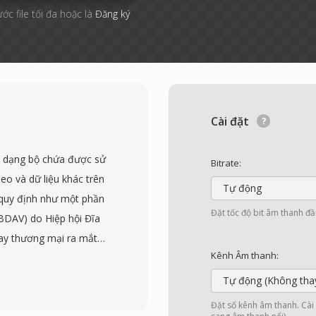
ước file tối đa hoặc là
Đăng ký
Cài đặt
h dạng bộ chứa được sử
Bitrate:
o và dữ liệu khác trên
Tự động
 quy định như một phần
Đặt tốc độ bit âm thanh đầ
(BDAV) do Hiệp hội Đĩa
ray thương mại ra mắt
Kênh Âm thanh:
 các gói MPEG-2
n 4 byte bổ sung được
Tự động (Không tha
các gói 192 byte cho
Đặt số kênh âm thanh. Cài đ