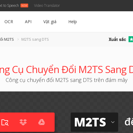
xt to Speech
Video Translator
OCR
API
Vật giá
Help
Xuất sắc
đổi M2TS
M2TS sang DTS
ng Cụ Chuyển Đổi M2TS Sang 
Công cụ chuyển đổi M2TS sang DTS trên đám mây
M2TS
đ