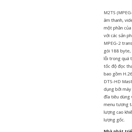
M2TS (MPEG-2
âm thanh, vid
một phần của 
với các sản p
MPEG-2 transp
gói 188 byte,
lỗi trong quá 
tốc độ đọc th
bao gồm H.26
DTS-HD Maste
dụng bởi máy
đĩa tiêu dùng
menu tương tá
lượng cao khi
lượng gốc.
Nhà phát tri