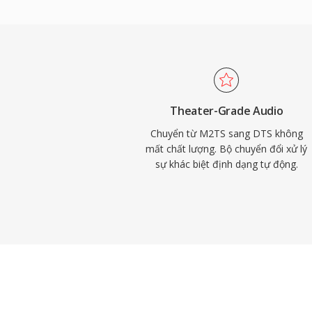
for-bit lên đến 24-bit/192 kHz. Các thế 
năng tương thích phần cứng rộng rãi trên 
game và hệ thống giải trí ô tô, cùng với 
che giấu các trục trặc nhỏ trên đĩa hoặc l
việc với nội dung âm thanh vòm cho phươn
trực tuyến cao cấp, DTS cung cấp con đ
Theater-Grade Audio
minh từ phòng thu đến phòng khách.
Chuyển từ M2TS sang DTS không
mất chất lượng. Bộ chuyển đổi xử lý
sự khác biệt định dạng tự động.