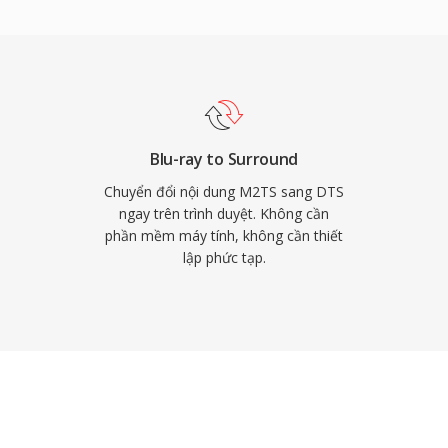
mạnh chính bao gồm khả
receiver AV, máy chơi
khả năng che lỗi mạnh mẽ
uồng. Với bất kỳ ai làm
g tiện vật lý hoặc phát
ường đã được chứng
Blu-ray to Surround
Chuyển đổi nội dung M2TS sang DTS
ngay trên trình duyệt. Không cần
phần mềm máy tính, không cần thiết
lập phức tạp.