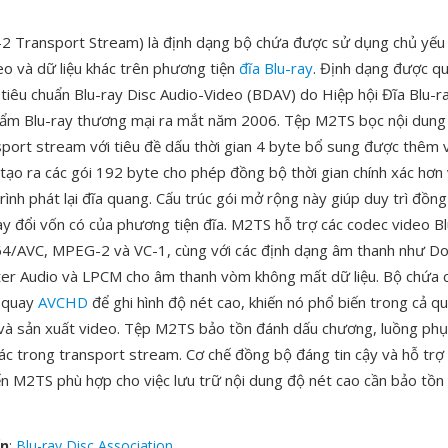
 Transport Stream) là định dạng bộ chứa được sử dụng chủ yếu
eo và dữ liệu khác trên phương tiện
đĩa Blu-ray
. Định dạng được q
tiêu chuẩn Blu-ray Disc Audio-Video (BDAV) do Hiệp hội Đĩa Blu-ra
hẩm Blu-ray thương mại ra mắt năm 2006. Tệp M2TS bọc nội dung 
ort stream với tiêu đề dấu thời gian 4 byte bổ sung được thêm 
 tạo ra các gói 192 byte cho phép đồng bộ thời gian chính xác hơn
trình phát lại đĩa quang. Cấu trúc gói mở rộng này giúp duy trì đồng
ay đổi vốn có của phương tiện đĩa. M2TS hỗ trợ các codec video Bl
4/AVC, MPEG-2 và VC-1, cùng với các định dạng âm thanh như D
r Audio và LPCM cho âm thanh vòm không mất dữ liệu. Bộ chứa 
 quay
AVCHD
để ghi hình độ nét cao, khiến nó phổ biến trong cả quy
 và sản xuất video. Tệp M2TS bảo tồn đánh dấu chương, luồng phụ 
c trong transport stream. Cơ chế đồng bộ đáng tin cậy và hỗ trợ
ến M2TS phù hợp cho việc lưu trữ nội dung độ nét cao cần bảo tồn
ển
:
Blu-ray Disc Association