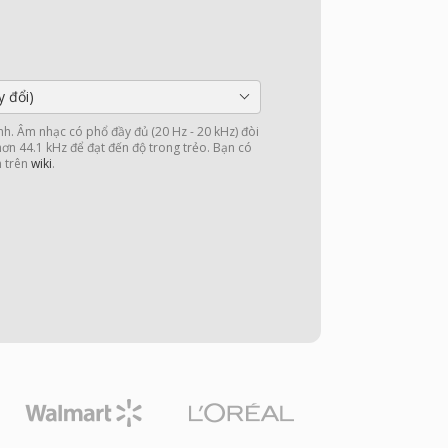
y đổi)
nh. Âm nhạc có phổ đầy đủ (20 Hz - 20 kHz) đòi
 hơn 44.1 kHz để đạt đến độ trong trẻo. Bạn có
n trên
wiki
.