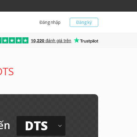
Đăng nhập
Đăng ký
10,220
đánh giá trên
DTS
DTS
ến