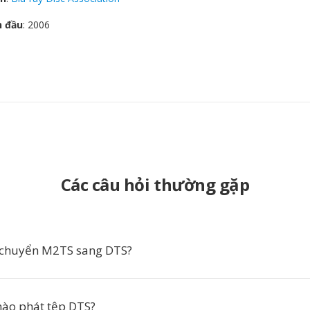
n đầu
: 2006
Các câu hỏi thường gặp
 chuyển M2TS sang DTS?
ào phát tệp DTS?