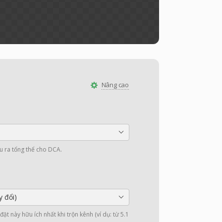
Nâng cao
u ra tổng thể cho DCA.
y đổi)
ặt này hữu ích nhất khi trộn kênh (ví dụ: từ 5.1