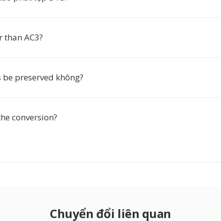
r than AC3?
s be preserved không?
the conversion?
Chuyển đổi liên quan