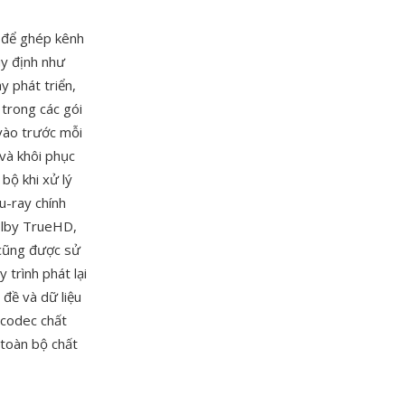
 để ghép kênh
uy định như
y phát triển,
trong các gói
vào trước mỗi
 và khôi phục
 bộ khi xử lý
u-ray chính
olby TrueHD,
cũng được sử
 trình phát lại
đề và dữ liệu
 codec chất
 toàn bộ chất