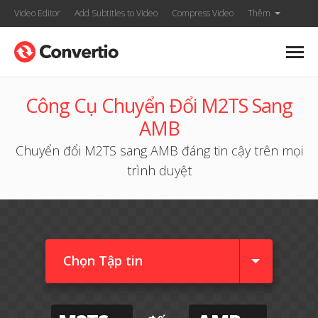
Video Editor
Add Subtitles to Video
Compress Video
Thêm
Công Cụ Chuyển Đổi M2TS Sang
AMB
Chuyển đổi M2TS sang AMB đáng tin cậy trên mọi
trình duyệt
Chọn Tập tin