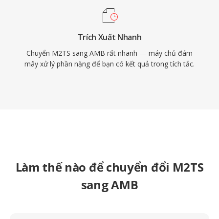
Trích Xuất Nhanh
Chuyển M2TS sang AMB rất nhanh — máy chủ đám
mây xử lý phần nặng để bạn có kết quả trong tích tắc.
Làm thế nào để chuyển đổi M2TS
sang AMB