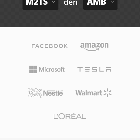
M2TS
AMB
đến