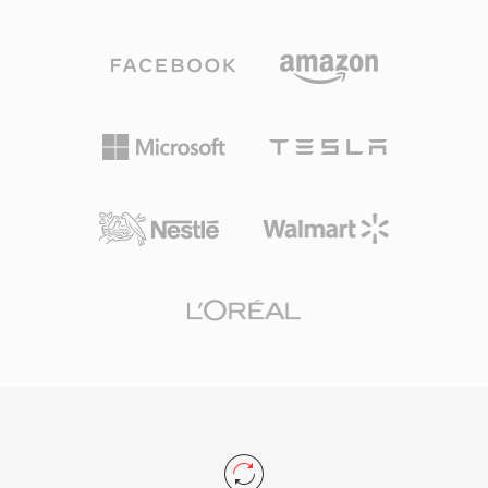
5.1 dyskretnych kanalow dzwieku
1, obok formatow audio takich jak Dolby
przestrzennego przy szybkosciach transmisji
TrueHD, DTS-HD Master Audio i LPCM do
zwykle od 768 kbps do 1,5 Mbps. W
bezstratnego dzwieku przestrzennego.
odróznieniu od konkurencyjnych kodekow
Kontener jest rowniez uzywany przez kamery
opieranych na agresywnym modelowaniu
AVCHD do nagrywania materialu w wysokiej
psychoakustycznym, DTS przydziela wyzszy
rozdzielczosci, co czyni go powszechnym
budzet danych kazdemu kanalowi, zachowujac
zarowno w odtwarzaniu plyt konsumenckich,
drobniejsze detale przestrzenne i dynamike
jak i w przepływach produkcji wideo. Pliki M2TS
cichych fragmentow. Format koduje dzwiek za
zachowuja znaczniki rozdzialow, strumienie
pomoca podpasmowego ADPCM w polaczeniu
napisow i dane interaktywnych menu w ramach
z kwantyzacja wektorowa, tworzac
strumienia transportowego. Niezawodne
percepcyjnie bogaty obraz dzwiekowy. Jego
mechanizmy synchronizacji i obsluga kodekow
rozszerzony wariant, DTS-HD Master Audio,
wysokiej jakosci czynia M2TS dobrze
dodaje bezstratna warstwe rozszerzajaca,
dostosowanym do archiwizacji tresci w
zapewniajac dokladnosc bit-po-bicie do 24-
wysokiej rozdzielczosci, gdzie zachowanie
bit/192 kHz. Kluczowe atuty to szeroka obsluga
pelnej jakosci zrodlowej jest istotne.