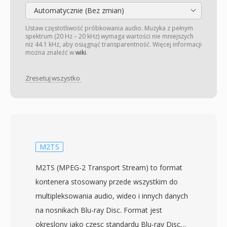
Automatycznie (Bez zmian)
Ustaw częstotliwość próbkowania audio. Muzyka z pełnym
spektrum (20 Hz – 20 kHz) wymaga wartości nie mniejszych
niż 44.1 kHz, aby osiągnąć transparentność. Więcej informacji
można znaleźć w
wiki
.
Zresetuj wszystko
M2TS
M2TS (MPEG-2 Transport Stream) to format
kontenera stosowany przede wszystkim do
multipleksowania audio, wideo i innych danych
na nosnikach Blu-ray Disc. Format jest
okreslony jako czesc standardu Blu-ray Disc