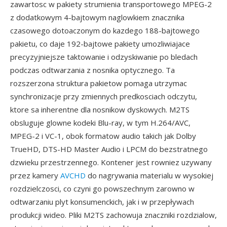
zawartosc w pakiety strumienia transportowego MPEG-2
z dodatkowym 4-bajtowym naglowkiem znacznika
czasowego dotoaczonym do kazdego 188-bajtowego
pakietu, co daje 192-bajtowe pakiety umozliwiajace
precyzyjniejsze taktowanie i odzyskiwanie po bledach
podczas odtwarzania z nosnika optycznego. Ta
rozszerzona struktura pakietow pomaga utrzymac
synchronizacje przy zmiennych predkosciach odczytu,
ktore sa inherentne dla nosnikow dyskowych. M2TS
obsluguje glowne kodeki Blu-ray, w tym H.264/AVC,
MPEG-2 i VC-1, obok formatow audio takich jak Dolby
TrueHD, DTS-HD Master Audio i LPCM do bezstratnego
dzwieku przestrzennego. Kontener jest rowniez uzywany
przez kamery
AVCHD
do nagrywania materialu w wysokiej
rozdzielczosci, co czyni go powszechnym zarowno w
odtwarzaniu plyt konsumenckich, jak i w przepływach
produkcji wideo. Pliki M2TS zachowuja znaczniki rozdzialow,