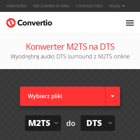
Video Editor
Add Subtitles to Video
Compress Video
Więcej
Konwerter M2TS na DTS
Wyodrębnij audio DTS surround z M2TS online
Wybierz pliki
M2TS
DTS
do