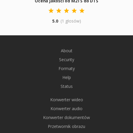
Ocena jakości od M2TS do DTS
5.0
(1 głosów)
About
Security
Formaty
Help
Status
Konwerter wideo
Konwerter audio
Konwerter dokumentów
Przetwornik obrazu