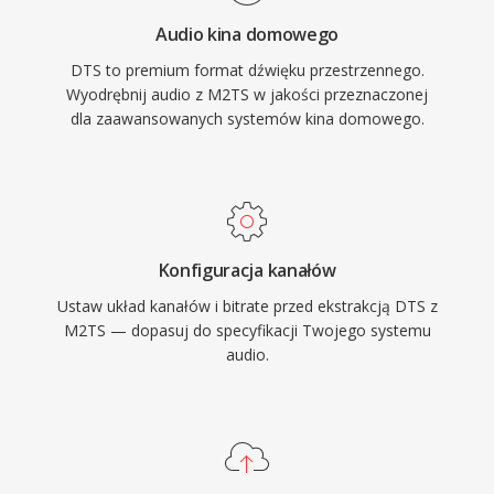
sprzetowa w amplitunerach AV, konsolach do
Audio kina domowego
gier i systemach informacyjno-rozrywkowych w
DTS to premium format dźwięku przestrzennego.
samochodach, a takze solidna korekcja bledow
Wyodrębnij audio z M2TS w jakości przeznaczonej
maskujaca drobne problemy z plyty lub
dla zaawansowanych systemów kina domowego.
strumienia. Dla kazdego, kto pracuje z
tresciami wielokamalowymi przeznaczonymi na
nosniki fizyczne lub streaming wysokiej jakosci,
DTS oferuje sprawdzona sciezke od miksu
studyjnego do salonu.
Konfiguracja kanałów
Ustaw układ kanałów i bitrate przed ekstrakcją DTS z
M2TS — dopasuj do specyfikacji Twojego systemu
audio.