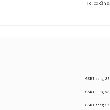
Tôi có cần 
GSRT sang G
GSRT sang AA
GSRT sang O