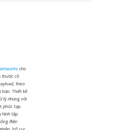
Networks
cho
h thước cố
payload, theo
 bàn. Thiết kế
ử lý nhúng với
it phức tạp.
 hình tập
hống điện
hiệp, bố cục