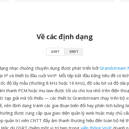
Về các định dạng
GSRT
SNDT
dạng nhạc chuông chuyên dụng được phát triển bởi
Grandstream 
i IP và thiết bị đầu cuối VoIP. Mỗi tệp bắt đầu bằng tiêu đề có kíc
 tốc độ lấy mẫu (thường 8 kHz hoặc 16 kHz), độ sâu bit và độ dài 
u âm thanh PCM hoặc mu-law được tối ưu cho loa nhỏ trên điện thoại
c tạp giải mã tối thiểu — các thiết bị Grandstream chạy trên bộ x
, nên định dạng tránh các giai đoạn biến đổi hay phân tích luồng b
hường được cung cấp qua giao diện quản lý web hoặc máy chủ cấu
ép quản trị viên CNTT đẩy âm thanh thương hiệu đến toàn bộ hệ t
c. Mặc dù GSRT chiếm một vị trí hẹp trong
viễn thông VoIP
doanh ng