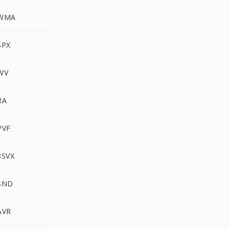
 WMA
SPX
WV
RA
PVF
8SVX
 SND
AVR