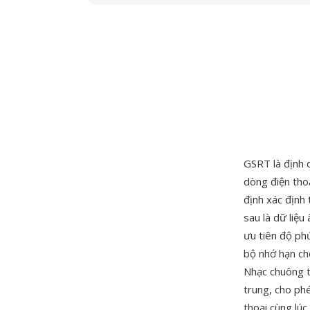
GSRT là định 
dòng điện thoạ
định xác định
sau là dữ liệ
ưu tiên độ phứ
bộ nhớ hạn chế
Nhạc chuông t
trung, cho ph
thoại cùng lú