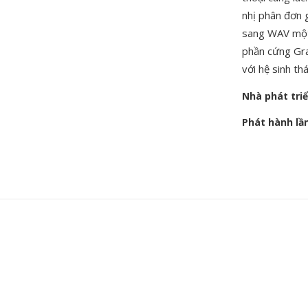
nhị phân đơn g
sang WAV một 
phần cứng Gra
với hệ sinh th
Nhà phát tri
Phát hành lầ