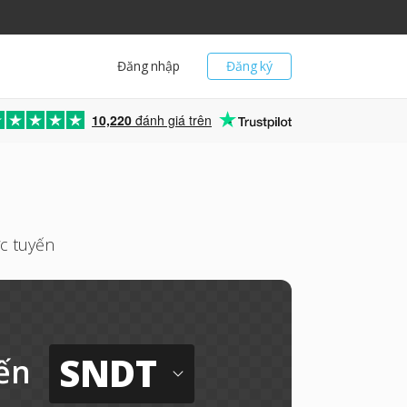
Đăng nhập
Đăng ký
10,220
đánh giá trên
c tuyến
SNDT
ến