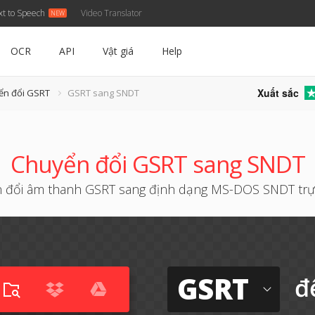
xt to Speech
Video Translator
OCR
API
Vật giá
Help
Xuất sắc
ển đổi GSRT
GSRT sang SNDT
Chuyển đổi GSRT sang SNDT
 đổi âm thanh GSRT sang định dạng MS-DOS SNDT trự
GSRT
đ