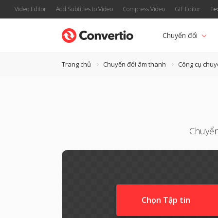
Video Editor
Add Subtitles to Video
Compress Video
GIF Editor
Te
Chuyển đổi
Trang chủ
Chuyển đổi âm thanh
Công cụ chuy
Chuyển
Chọn Tập tin