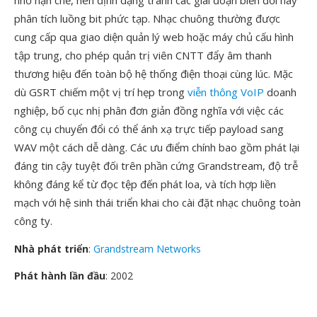
nhớ hạn chế, nên định dạng tránh các giai đoạn biến đổi hay
phân tích luồng bit phức tạp. Nhạc chuông thường được
cung cấp qua giao diện quản lý web hoặc máy chủ cấu hình
tập trung, cho phép quản trị viên CNTT đẩy âm thanh
thương hiệu đến toàn bộ hệ thống điện thoại cùng lúc. Mặc
dù GSRT chiếm một vị trí hẹp trong
viễn thông VoIP
doanh
nghiệp, bố cục nhị phân đơn giản đồng nghĩa với việc các
công cụ chuyển đổi có thể ánh xạ trực tiếp payload sang
WAV một cách dễ dàng. Các ưu điểm chính bao gồm phát lại
đáng tin cậy tuyệt đối trên phần cứng Grandstream, độ trễ
không đáng kể từ đọc tệp đến phát loa, và tích hợp liền
mạch với hệ sinh thái triển khai cho cài đặt nhạc chuông toàn
công ty.
Nhà phát triển
:
Grandstream Networks
Phát hành lần đầu
: 2002