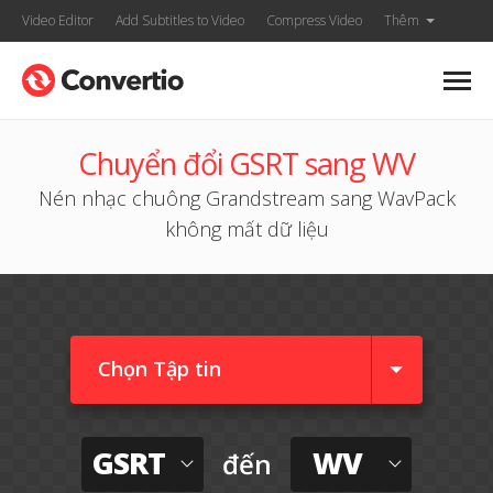
Video Editor
Add Subtitles to Video
Compress Video
Thêm
Chuyển đổi GSRT sang WV
Nén nhạc chuông Grandstream sang WavPack
không mất dữ liệu
Chọn Tập tin
GSRT
WV
đến