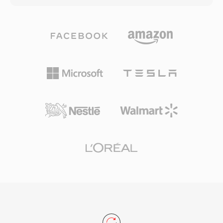
trực tiếp payload sang WAV một cách dễ dàng.
hao; những ai muốn chất lượng lưu trữ giữ cả
Các ưu điểm chính bao gồm phát lại đáng tin
hai. Codec xử lý âm thanh PCM từ 8-bit đến 32-
cậy tuyệt đối trên phần cứng Grandstream, độ
bit integer và 32-bit floating point, với tần số lấy
trễ không đáng kể từ đọc tệp đến phát loa, và
mẫu lên đến 768 kHz — thông số đủ rộng cho
tích hợp liền mạch với hệ sinh thái triển khai
nội dung DSD, mà WavPack 5 đã thêm hỗ trợ.
cho cài đặt nhạc chuông toàn công ty.
Tỷ lệ nén ở chế độ không tổn hao thuần
thường đạt 40 đến 55 phần trăm kích thước
gốc, cạnh tranh với FLAC và thường nhỉnh hơn
một chút trên một số loại tài liệu. Mã hóa đa lõi
ở các phiên bản sau tăng tốc xử lý đáng kể trên
phần cứng hiện đại. Thư viện mã nguồn mở
được phân phối theo giấy phép BSD và đã
được tích hợp vào foobar2000, VLC, FFmpeg
và nhiều công cụ khác. WavPack cũng hỗ trợ
siêu dữ liệu phong phú qua thẻ APEv2, cue
sheet nhúng và giá trị ReplayGain, đáp ứng nhu