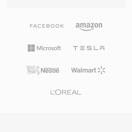
tệp OGA có thể mang âm thanh được mã hóa
trực tiếp payload sang WAV một cách dễ dàng.
bằng Vorbis, FLAC, Speex hoặc Opus — bộ
Các ưu điểm chính bao gồm phát lại đáng tin
chứa không phụ thuộc vào codec, đóng vai trò
cậy tuyệt đối trên phần cứng Grandstream, độ
là lớp truyền tải với hỗ trợ các luồng logic xâu
trễ không đáng kể từ đọc tệp đến phát loa, và
chuỗi và tìm kiếm dựa trên granule. Một lợi ích
tích hợp liền mạch với hệ sinh thái triển khai
của OGA là khả năng tương tác: các ứng dụng
cho cài đặt nhạc chuông toàn công ty.
gặp phần mở rộng .oga có thể tối ưu hóa cho
phát lại chỉ âm thanh mà không cần dò tìm
track video, giúp tải nhanh hơn và tiết kiệm bộ
nhớ hơn. Do bộ chứa Ogg và các codec liên
quan đều là mã nguồn mở và miễn phí bản
quyền, OGA tránh được các phức tạp về cấp
phép sáng chế ảnh hưởng đến các định dạng
độc quyền. Định dạng này hỗ trợ siêu dữ liệu
Vorbis comment để gắn thẻ nghệ sĩ, album và
bài hát theo cách chuẩn hóa. OGA phát được