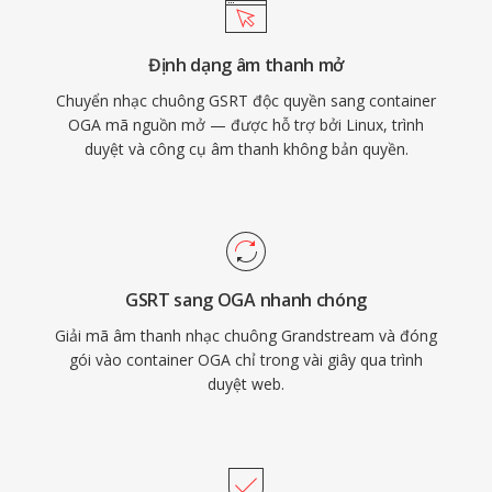
nguyên bản trên Firefox, các trình duyệt dựa
trên Chromium, VLC và hầu hết môi trường
Định dạng âm thanh mở
desktop Linux, phù hợp cho phân phối âm
Chuyển nhạc chuông GSRT độc quyền sang container
thanh web và quy trình lưu trữ.
OGA mã nguồn mở — được hỗ trợ bởi Linux, trình
duyệt và công cụ âm thanh không bản quyền.
GSRT sang OGA nhanh chóng
Giải mã âm thanh nhạc chuông Grandstream và đóng
gói vào container OGA chỉ trong vài giây qua trình
duyệt web.