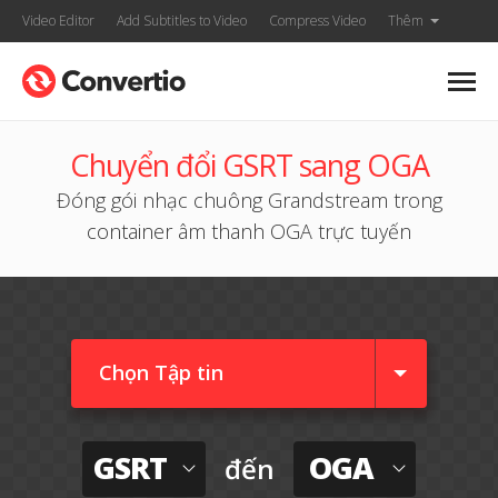
Video Editor
Add Subtitles to Video
Compress Video
Thêm
Chuyển đổi GSRT sang OGA
Đóng gói nhạc chuông Grandstream trong
container âm thanh OGA trực tuyến
Chọn Tập tin
GSRT
OGA
đến