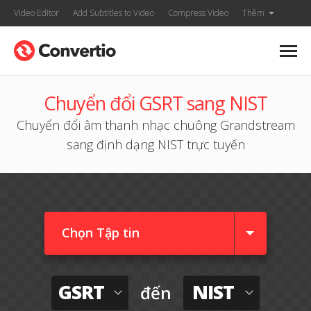
Video Editor
Add Subtitles to Video
Compress Video
Thêm
Chuyển đổi GSRT sang NIST
Chuyển đổi âm thanh nhạc chuông Grandstream
sang định dạng NIST trực tuyến
Chọn Tập tin
GSRT
NIST
đến