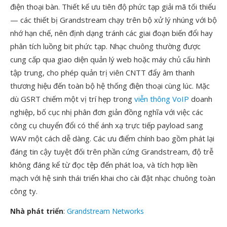
điện thoại bàn. Thiết kế ưu tiên độ phức tạp giải mã tối thiểu
— các thiết bị Grandstream chạy trên bộ xử lý nhúng với bộ
nhớ hạn chế, nên định dạng tránh các giai đoạn biến đổi hay
phân tích luồng bit phức tạp. Nhạc chuông thường được
cung cấp qua giao diện quản lý web hoặc máy chủ cấu hình
tập trung, cho phép quản trị viên CNTT đẩy âm thanh
thương hiệu đến toàn bộ hệ thống điện thoại cùng lúc. Mặc
dù GSRT chiếm một vị trí hẹp trong
viễn thông VoIP
doanh
nghiệp, bố cục nhị phân đơn giản đồng nghĩa với việc các
công cụ chuyển đổi có thể ánh xạ trực tiếp payload sang
WAV một cách dễ dàng. Các ưu điểm chính bao gồm phát lại
đáng tin cậy tuyệt đối trên phần cứng Grandstream, độ trễ
không đáng kể từ đọc tệp đến phát loa, và tích hợp liền
mạch với hệ sinh thái triển khai cho cài đặt nhạc chuông toàn
công ty.
Nhà phát triển
:
Grandstream Networks