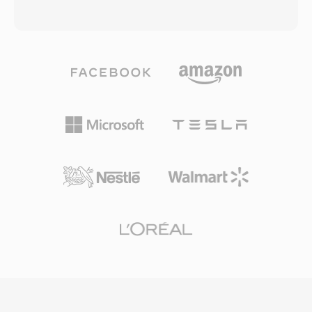
với việc các công cụ chuyển đổi có thể ánh xạ
thường bọc luồng bit AAC-LC (Advanced Audio
trực tiếp payload sang WAV một cách dễ dàng.
Coding, Low Complexity), dù payload Apple
Các ưu điểm chính bao gồm phát lại đáng tin
Lossless (ALAC) cũng sử dụng cùng phần mở
cậy tuyệt đối trên phần cứng Grandstream, độ
rộng. Các tệp M4A mã hóa AAC mang lại chất
trễ không đáng kể từ đọc tệp đến phát loa, và
lượng âm thanh tốt hơn MP3 ở cùng bitrate,
tích hợp liền mạch với hệ sinh thái triển khai
nhờ cải thiện sao chép dải phổ, định hình nhiễu
cho cài đặt nhạc chuông toàn công ty.
theo thời gian và mô hình tâm lý âm học tinh
chỉnh. Hỗ trợ tốc độ lấy mẫu lên đến 96 kHz và
độ sâu bit lên đến 24-bit. Tích hợp hệ sinh thái
Apple hoàn toàn liền mạch — iTunes, Apple
Music, iPhone, iPad và macOS đều xử lý M4A
nguyên bản — trong khi hỗ trợ bên thứ ba bao
gồm VLC, foobar2000, Android và hầu hết hệ
thống giải trí ô tô. Ba lợi ích thiết thực định
nghĩa định dạng: hiệu suất mã hóa vượt trội so
với các codec lossy cũ, siêu dữ liệu phong phú