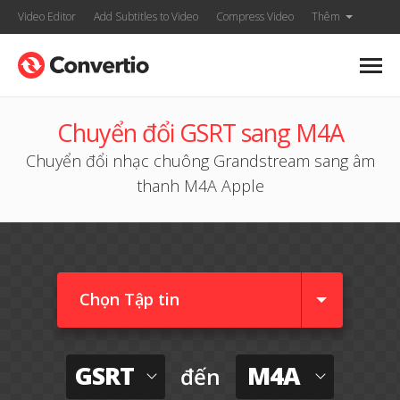
Video Editor
Add Subtitles to Video
Compress Video
Thêm
Chuyển đổi GSRT sang M4A
Chuyển đổi nhạc chuông Grandstream sang âm
thanh M4A Apple
Chọn Tập tin
GSRT
M4A
đến