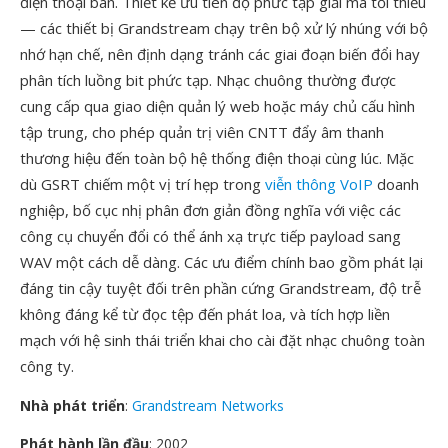
điện thoại bàn. Thiết kế ưu tiên độ phức tạp giải mã tối thiểu
— các thiết bị Grandstream chạy trên bộ xử lý nhúng với bộ
nhớ hạn chế, nên định dạng tránh các giai đoạn biến đổi hay
phân tích luồng bit phức tạp. Nhạc chuông thường được
cung cấp qua giao diện quản lý web hoặc máy chủ cấu hình
tập trung, cho phép quản trị viên CNTT đẩy âm thanh
thương hiệu đến toàn bộ hệ thống điện thoại cùng lúc. Mặc
dù GSRT chiếm một vị trí hẹp trong
viễn thông VoIP
doanh
nghiệp, bố cục nhị phân đơn giản đồng nghĩa với việc các
công cụ chuyển đổi có thể ánh xạ trực tiếp payload sang
WAV một cách dễ dàng. Các ưu điểm chính bao gồm phát lại
đáng tin cậy tuyệt đối trên phần cứng Grandstream, độ trễ
không đáng kể từ đọc tệp đến phát loa, và tích hợp liền
mạch với hệ sinh thái triển khai cho cài đặt nhạc chuông toàn
công ty.
Nhà phát triển
:
Grandstream Networks
Phát hành lần đầu
: 2002