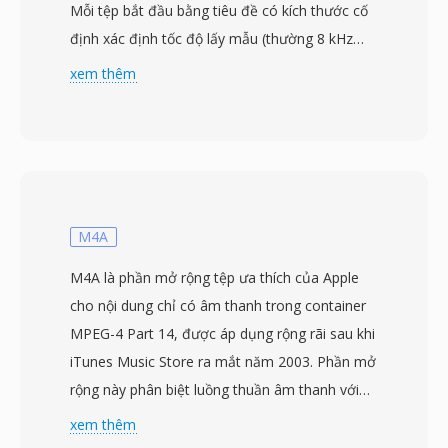
Mỗi tệp bắt đầu bằng tiêu đề có kích thước cố
định xác định tốc độ lấy mẫu (thường 8 kHz
hoặc 16 kHz), độ sâu bit và độ dài payload,
xem thêm
theo sau là dữ liệu âm thanh PCM hoặc mu-law
được tối ưu cho loa nhỏ trên điện thoại bàn.
Thiết kế ưu tiên độ phức tạp giải mã tối thiểu
— các thiết bị Grandstream chạy trên bộ xử lý
nhúng với bộ nhớ hạn chế, nên định dạng tránh
các giai đoạn biến đổi hay phân tích luồng bit
M4A
phức tạp. Nhạc chuông thường được cung cấp
M4A là phần mở rộng tệp ưa thích của Apple
qua giao diện quản lý web hoặc máy chủ cấu
cho nội dung chỉ có âm thanh trong container
hình tập trung, cho phép quản trị viên CNTT
MPEG-4 Part 14, được áp dụng rộng rãi sau khi
đẩy âm thanh thương hiệu đến toàn bộ hệ
iTunes Music Store ra mắt năm 2003. Phần mở
thống điện thoại cùng lúc. Mặc dù GSRT chiếm
rộng này phân biệt luồng thuần âm thanh với
một vị trí hẹp trong viễn thông VoIP doanh
tệp MP4 có video, báo hiệu cho trình phát rằng
xem thêm
nghiệp, bố cục nhị phân đơn giản đồng nghĩa
không có track video. Bên trong, tệp M4A