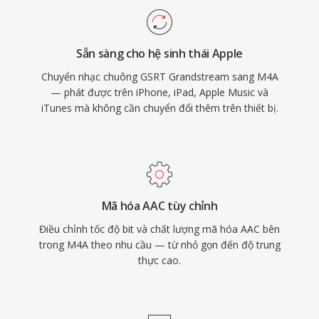
qua cấu trúc atom MP4 (ảnh bìa, chương, lời
bài hát), và tính linh hoạt kép phục vụ cả quy
Sẵn sàng cho hệ sinh thái Apple
trình lossy lẫn lossless.
Chuyển nhạc chuông GSRT Grandstream sang M4A
— phát được trên iPhone, iPad, Apple Music và
iTunes mà không cần chuyển đổi thêm trên thiết bị.
Mã hóa AAC tùy chỉnh
Điều chỉnh tốc độ bit và chất lượng mã hóa AAC bên
trong M4A theo nhu cầu — từ nhỏ gọn đến độ trung
thực cao.