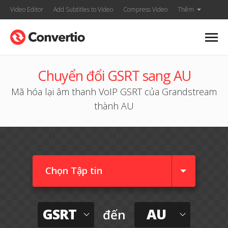
Video Editor
Add Subtitles to Video
Compress Video
Thêm
Chuyển đổi GSRT sang AU
Mã hóa lại âm thanh VoIP GSRT của Grandstream
thành AU
Chọn Tập tin
GSRT
AU
đến