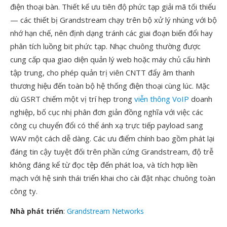
điện thoại bàn. Thiết kế ưu tiên độ phức tạp giải mã tối thiểu
— các thiết bị Grandstream chạy trên bộ xử lý nhúng với bộ
nhớ hạn chế, nên định dạng tránh các giai đoạn biến đổi hay
phân tích luồng bit phức tạp. Nhạc chuông thường được
cung cấp qua giao diện quản lý web hoặc máy chủ cấu hình
tập trung, cho phép quản trị viên CNTT đẩy âm thanh
thương hiệu đến toàn bộ hệ thống điện thoại cùng lúc. Mặc
dù GSRT chiếm một vị trí hẹp trong
viễn thông VoIP
doanh
nghiệp, bố cục nhị phân đơn giản đồng nghĩa với việc các
công cụ chuyển đổi có thể ánh xạ trực tiếp payload sang
WAV một cách dễ dàng. Các ưu điểm chính bao gồm phát lại
đáng tin cậy tuyệt đối trên phần cứng Grandstream, độ trễ
không đáng kể từ đọc tệp đến phát loa, và tích hợp liền
mạch với hệ sinh thái triển khai cho cài đặt nhạc chuông toàn
công ty.
Nhà phát triển
:
Grandstream Networks