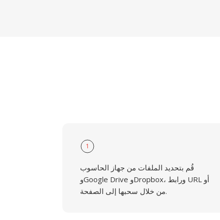
1
قُم بتحديد الملفات من جهاز الحاسوب
وGoogle Drive وDropbox، ورابط URL أو
من خلال سحبها إلى الصفحة.