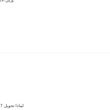
لماذا تحويل GSRT إلى NIST؟