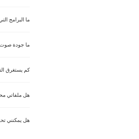
ما البرامج التي ت
ما جودة صوت NIST
كم يستغرق ال
هل ملفاتي مح
هل يمكنني تحويل عد