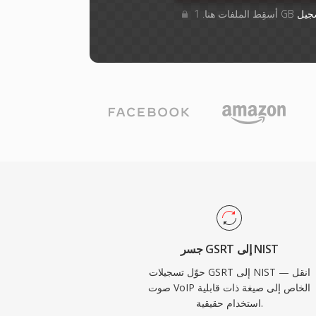
جيل
جسر GSRT إلى NIST
حوّل تسجيلات GSRT إلى NIST — انقل
صوت VoIP الخاص إلى صيغة ذات قابلية
استخدام حقيقية.