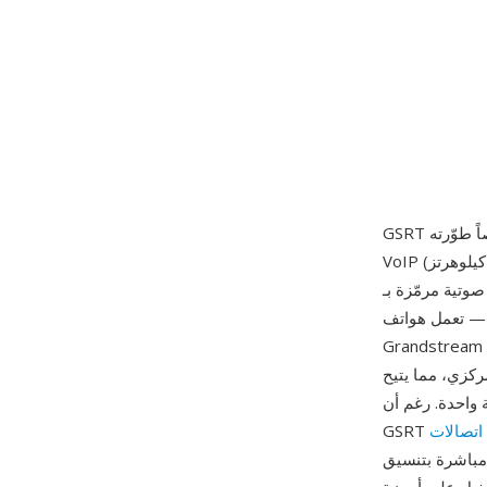
VoIP الطرفية. يبدأ كل ملف بترويسة ثابتة الحجم تحدد معدل العينة (عادةً 8 كيلوهرتز أو 16 كيلوهرتز)
 ومحسّنة للسماعات الصغيرة
ز — تعمل هواتف
Grandstream على معالجات مدمجة بذاكرة محدودة، لذا يتجنب التنسيق مراحل التحويل أو التحليل
مركزي، مما يتيح
 واحدة. رغم أن
برز مزاياه الموثوقية المطلقة في