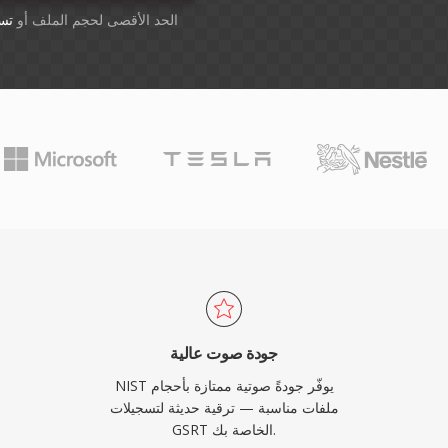
أسقِط الملفات هنا. 1 GB الحد الأقصى لحجم الملف أو
تس
جودة صوت عالية
NIST يوفّر جودةً صوتية ممتازة بأحجام
ملفات مناسبة — ترقية حديثة لتسجيلات
GSRT الخاصة بك.