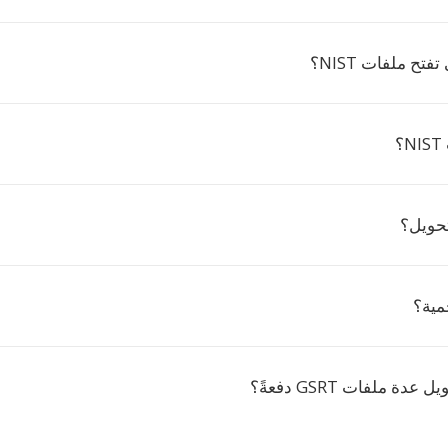
فتح ملفات NIST؟
؟
تحويل؟
مية؟
ة ملفات GSRT دفعةً؟