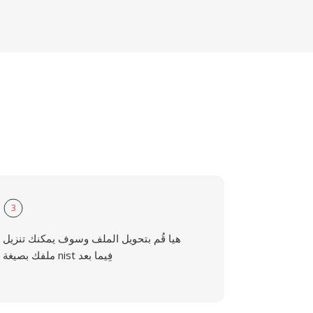
3
هيا قُم بتحويل الملف وسوف يمكنك تنزيل
ملفك بصيغة nist فِيما بعد