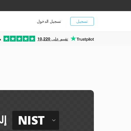
تسجيل
تسجيل الدخول
تقييم على
10,220
م
NIST
إل