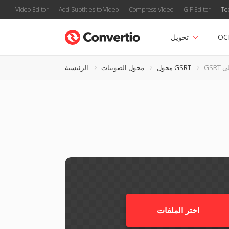
Video Editor
Add Subtitles to Video
Compress Video
GIF Editor
Te
OC
تحويل
محول GSRT
محول الصوتيات
الرئيسية
اختر الملفات