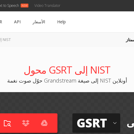
xt to Speech
Video Translator
Help
الأسعار
API
R
متاز
GSRT إلى NIST
محول GSRT إلى NIST
حوّل صوت نغمة Grandstream إلى صيغة NIST أونلاين
GSRT
ى