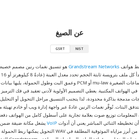
عن الصيغ
GSRT
NIST
لخط هواتف IP وأجهزة
Grandstream Networks
GSRT هو تنسيق نغمات رنين مصمم خصيصاً طوّرته
وعمق البت وطول الحمولة، يليها بيانات صوتية مرمّزة بـ PCM أو mu-law
في الهواتف المكتبية. يعطي التصميم الأولوية لأدنى تعقيد في فك الترمي
دفق البتات. تُوفَّر نغمات الرنين عادةً عبر واجهة إدارة ويب أو خادم تهيئة 
 المعلومات توزيع صوت بعلامة تجارية على أسطول كامل من الهواتف دفعة
المؤسسية، إلا أن تخطيطه الثنائي المباشر يعني أن أدوات
اتصالات VoIP
GSRT يشغل مكانة ضيقة ضمن
التحويل يمكنها ربط الحمولة مباشرة بتنسيق WAV بأقل جهد. من أ