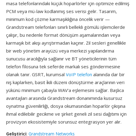
masa telefonlarındaki küçük hoparlörler için optimize edilmiş
PCM veya mü-law kodlanmış ses verisi gelir. Tasarım,
minimum kod çözme karmaşıklığına öncelik verir —
Grandstream telefonları sınırlı bellekli gömülü işlemcilerde
çalışır, bu nedenle format dönüşüm aşamalarından veya
karmaşık bit akışı ayrıştırmadan kaçınır. Zil sesleri genellikle
bir web yönetim arayüzü veya merkezi yapılandırma
sunucusu aracılığıyla sağlanır ve BT yöneticilerinin tüm
telefon filosuna tek seferde markalı ses göndermesine
olanak tanır. GSRT, kurumsal
VoIP telefon
alanında dar bir
niş kaplarken, basit i̇kili düzeni dönüştürme araçlarının veri
yükünü minimum çabayla WAV'a eşlemesini sağlar. Başlıca
avantajları arasında Grandstream donanımında kusursuz
oynatma güvenilirliği, dosya okumasından hoparlör çıkışına
ihmal edilebilir gecikme ve şirket geneli zil sesi dağıtımı için
provizyon ekosistemiyle sorunsuz entegrasyon yer alır.
Geliştirici
:
Grandstream Networks