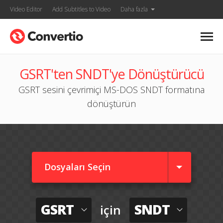
Video Editor
Add Subtitles to Video
Daha fazla
GSRT'ten SNDT'ye Dönüştürücü
GSRT sesini çevrimiçi MS-DOS SNDT formatına
dönüştürün
Dosyaları Seçin
GSRT
SNDT
için