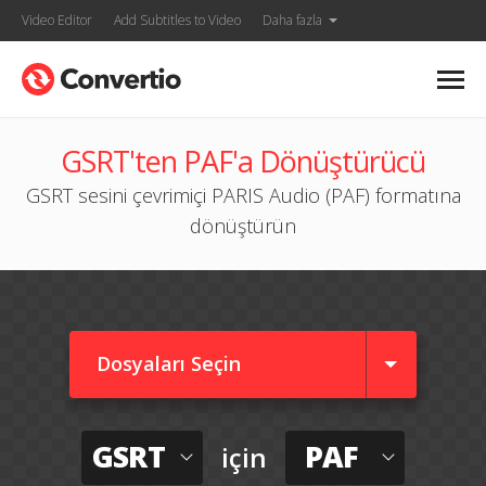
Video Editor
Add Subtitles to Video
Daha fazla
GSRT'ten PAF'a Dönüştürücü
GSRT sesini çevrimiçi PARIS Audio (PAF) formatına
dönüştürün
Dosyaları Seçin
GSRT
PAF
için