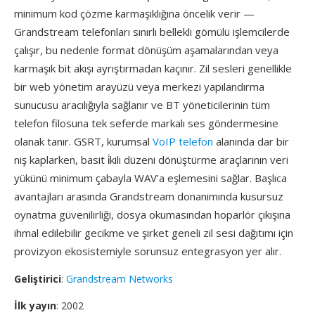
minimum kod çözme karmaşıklığına öncelik verir —
Grandstream telefonları sınırlı bellekli gömülü işlemcilerde
çalışır, bu nedenle format dönüşüm aşamalarından veya
karmaşık bit akışı ayrıştırmadan kaçınır. Zil sesleri genellikle
bir web yönetim arayüzü veya merkezi yapılandırma
sunucusu aracılığıyla sağlanır ve BT yöneticilerinin tüm
telefon filosuna tek seferde markalı ses göndermesine
olanak tanır. GSRT, kurumsal
VoIP telefon
alanında dar bir
niş kaplarken, basit i̇kili düzeni dönüştürme araçlarının veri
yükünü minimum çabayla WAV'a eşlemesini sağlar. Başlıca
avantajları arasında Grandstream donanımında kusursuz
oynatma güvenilirliği, dosya okumasından hoparlör çıkışına
ihmal edilebilir gecikme ve şirket geneli zil sesi dağıtımı için
provizyon ekosistemiyle sorunsuz entegrasyon yer alır.
Geliştirici
:
Grandstream Networks
İlk yayın
: 2002