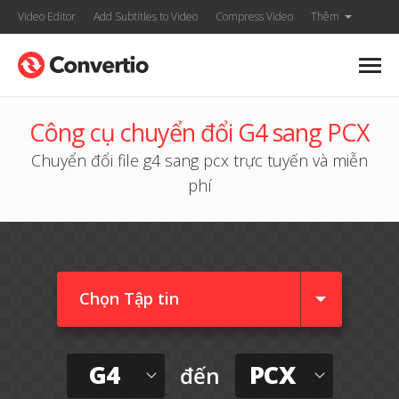
Video Editor
Add Subtitles to Video
Compress Video
Thêm
Công cụ chuyển đổi G4 sang PCX
Chuyển đổi file g4 sang pcx trực tuyến và miễn
phí
Chọn Tập tin
G4
PCX
đến