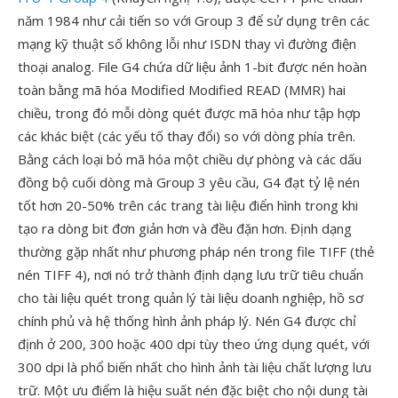
năm 1984 như cải tiến so với Group 3 để sử dụng trên các
mạng kỹ thuật số không lỗi như ISDN thay vì đường điện
thoại analog. File G4 chứa dữ liệu ảnh 1-bit được nén hoàn
toàn bằng mã hóa Modified Modified READ (MMR) hai
chiều, trong đó mỗi dòng quét được mã hóa như tập hợp
các khác biệt (các yếu tố thay đổi) so với dòng phía trên.
Bằng cách loại bỏ mã hóa một chiều dự phòng và các dấu
đồng bộ cuối dòng mà Group 3 yêu cầu, G4 đạt tỷ lệ nén
tốt hơn 20-50% trên các trang tài liệu điển hình trong khi
tạo ra dòng bit đơn giản hơn và đều đặn hơn. Định dạng
thường gặp nhất như phương pháp nén trong file TIFF (thẻ
nén TIFF 4), nơi nó trở thành định dạng lưu trữ tiêu chuẩn
cho tài liệu quét trong quản lý tài liệu doanh nghiệp, hồ sơ
chính phủ và hệ thống hình ảnh pháp lý. Nén G4 được chỉ
định ở 200, 300 hoặc 400 dpi tùy theo ứng dụng quét, với
300 dpi là phổ biến nhất cho hình ảnh tài liệu chất lượng lưu
trữ. Một ưu điểm là hiệu suất nén đặc biệt cho nội dung tài