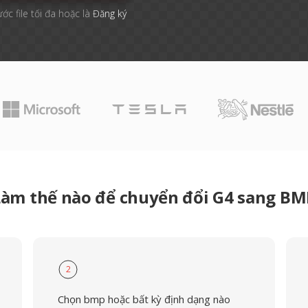
ước file tối đa hoặc là
Đăng ký
Làm thế nào để chuyển đổi G4 sang BM
2
Chọn bmp hoặc bất kỳ định dạng nào