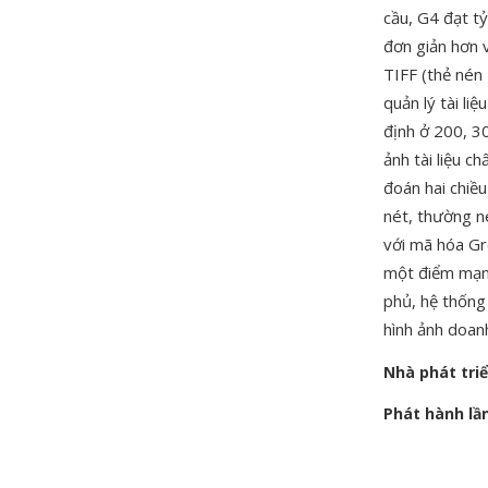
cầu, G4 đạt tỷ
đơn giản hơn 
TIFF (thẻ nén 
quản lý tài li
định ở 200, 3
ảnh tài liệu c
đoán hai chiề
nét, thường n
với mã hóa Gr
một điểm mạnh
phủ, hệ thống
hình ảnh doan
Nhà phát tri
Phát hành lầ