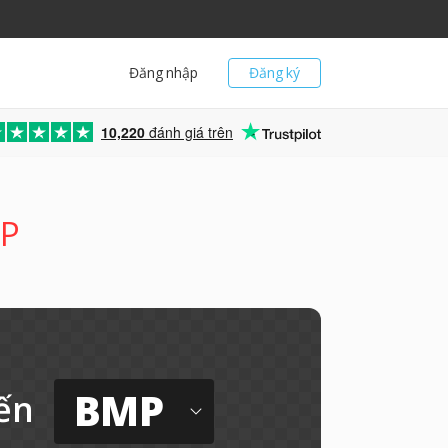
Đăng nhập
Đăng ký
10,220
đánh giá trên
MP
BMP
ến