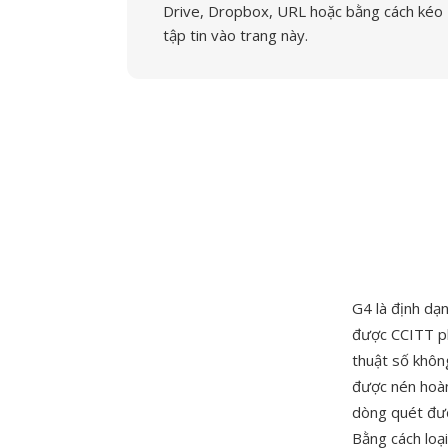
Drive, Dropbox, URL hoặc bằng cách kéo
tập tin vào trang này.
G4 là định dạ
được CCITT ph
thuật số không
được nén hoàn
dòng quét đượ
Bằng cách loạ