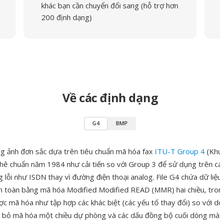
khác bạn cần chuyển đổi sang (hỗ trợ hơn
200 định dạng)
Về các định dạng
G4
BMP
ng ảnh đơn sắc dựa trên tiêu chuẩn mã hóa fax
ITU-T Group 4
(Khu
ê chuẩn năm 1984 như cải tiến so với Group 3 để sử dụng trên c
 lỗi như ISDN thay vì đường điện thoại analog. File G4 chứa dữ liệ
 toàn bằng mã hóa Modified Modified READ (MMR) hai chiều, tro
c mã hóa như tập hợp các khác biệt (các yếu tố thay đổi) so với d
i bỏ mã hóa một chiều dự phòng và các dấu đồng bộ cuối dòng m