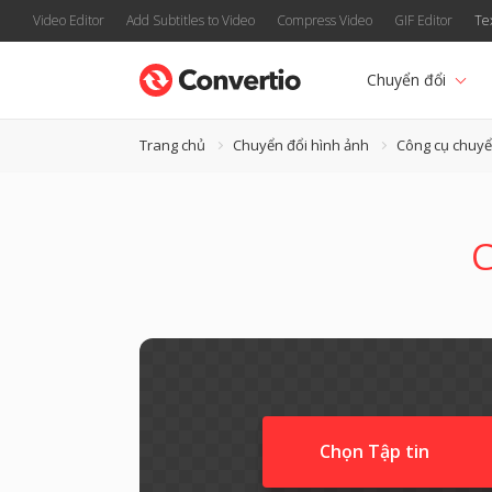
Video Editor
Add Subtitles to Video
Compress Video
GIF Editor
Te
Chuyển đổi
Trang chủ
Chuyển đổi hình ảnh
Công cụ chuyể
C
Chọn Tập tin