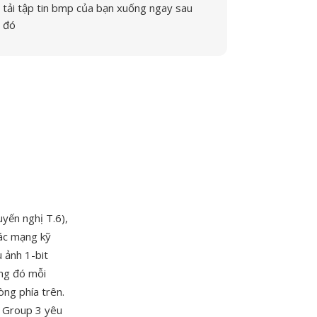
tải tập tin bmp của bạn xuống ngay sau
đó
yến nghị T.6),
ác mạng kỹ
u ảnh 1-bit
ng đó mỗi
òng phía trên.
à Group 3 yêu