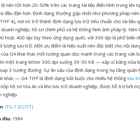
 lệ nén tốt hơn 20-50% trên các trang tài liệu điển hình trong khi t
và đều đặn hơn. Định dạng thường gặp nhất như phương pháp nén 
TIFF 4), nơi nó trở thành định dạng lưu trữ tiêu chuẩn cho tài liệu 
ệu doanh nghiệp, hồ sơ chính phủ và hệ thống hình ảnh pháp lý. Nén
00 hoặc 400 dpi tùy theo ứng dụng quét, với 300 dpi là phổ biến n
hất lượng lưu trữ. Một ưu điểm là hiệu suất nén đặc biệt cho nội dung
u của G4 khai thác mối tương quan dọc mạnh trong các trang văn 
én một trang letter 300 dpi xuống 30-50 KB — xấp xỉ bằng nửa k
oup 3 tương đương. Sự ăn sâu của định dạng trong hạ tầng quản lý t
 khác — G4 TIFF là định dạng bắt buộc cho nhiều hệ thống
lưu t
 nộp hồ sơ tòa án và kho lưu trữ doanh nghiệp, được hỗ trợ bởi mọ
h nghiệp.
ển
:
ITU-T (CCITT)
n đầu
: 1984