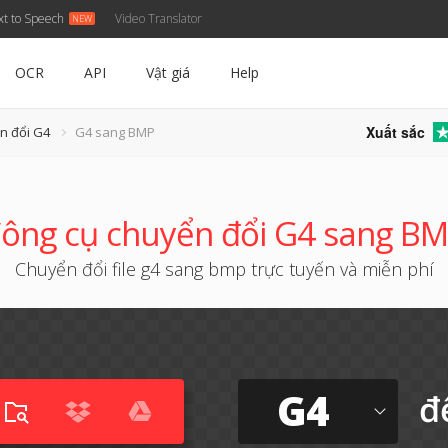
xt to Speech
Video Translator
OCR
API
Vật giá
Help
Xuất sắc
n đổi G4
G4 sang BMP
ông cụ chuyển đổi G4 sang B
Chuyển đổi file g4 sang bmp trực tuyến và miễn phí
G4
đ