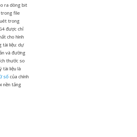
ạo ra dòng bit
trong file
quét trong
 G4 được chỉ
hất cho hình
 tài liệu: dự
bản và đường
ích thước so
ài liệu là
rữ số
của chính
i nền tảng