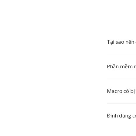
Tại sao nê
Phần mềm n
Macro có bị
Định dạng c