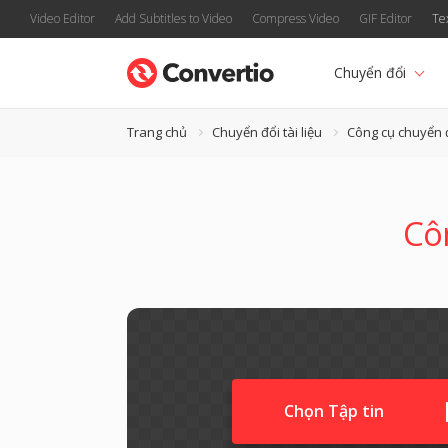
Video Editor
Add Subtitles to Video
Compress Video
GIF Editor
Te
Chuyển đổi
Trang chủ
Chuyển đổi tài liệu
Công cụ chuyển
Cô
Chọn Tập tin