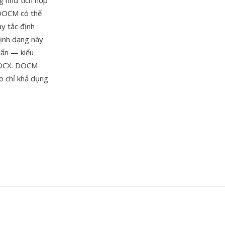
ng như tích hợp
 DOCM có thể
uy tắc định
Định dạng này
uẩn — kiểu
 DOCX. DOCM
o chỉ khả dụng