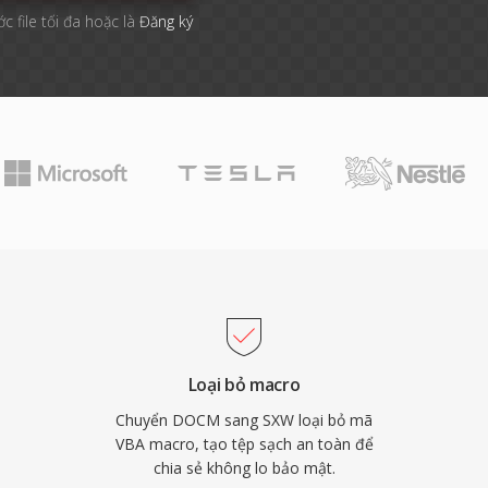
c file tối đa hoặc là
Đăng ký
Loại bỏ macro
Chuyển DOCM sang SXW loại bỏ mã
VBA macro, tạo tệp sạch an toàn để
chia sẻ không lo bảo mật.