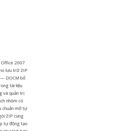
i Office 2007
o lưu trữ ZIP
iện — DOCM bổ
ng tài liệu.
g và quản trị
sách nhóm có
êu chuẩn mở tự
gói ZIP cùng
ép tự động tạo