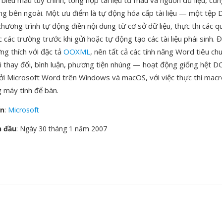
 biểu mẫu tùy chỉnh, tổng hợp tài liệu từ mẫu và nguồn dữ liệu, cũ
ống bên ngoài. Một ưu điểm là tự động hóa cấp tài liệu — một tệp
ương trình tự động điền nội dung từ cơ sở dữ liệu, thực thi các q
 các trường trước khi gửi hoặc tự động tạo các tài liệu phái sinh. 
ng thích với đặc tả
OOXML
, nên tất cả các tính năng Word tiêu ch
i thay đổi, bình luận, phương tiện nhúng — hoạt động giống hệt
ởi Microsoft Word trên Windows và macOS, với việc thực thi macr
 máy tính để bàn.
ển
:
Microsoft
n đầu
: Ngày 30 tháng 1 năm 2007