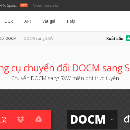
xt to Speech
Video Translator
OCR
API
Vật giá
Help
Xuất sắc
 đổi DOCM
DOCM sang SXW
ng cụ chuyển đổi DOCM sang 
Chuyển DOCM sang SXW miễn phí trực tuyến
DOCM
đ