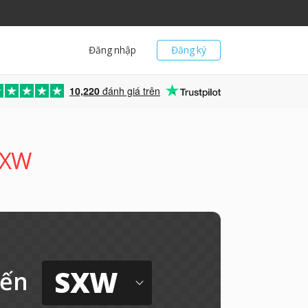
Đăng nhập
Đăng ký
10,220
đánh giá trên
SXW
SXW
ến