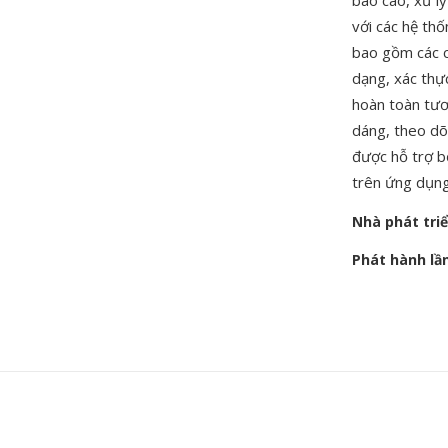
báo cáo, xử lý
với các hệ th
bao gồm các ch
dạng, xác thực
hoàn toàn tươ
dáng, theo dõ
được hỗ trợ b
trên ứng dụng
Nhà phát tri
Phát hành lầ