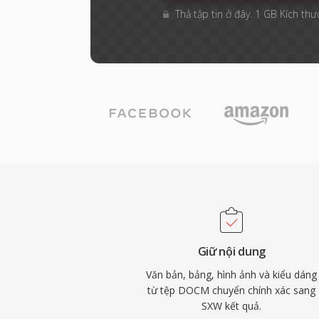
Thả tập tin ở đây. 1 GB Kích thướ
Giữ nội dung
Văn bản, bảng, hình ảnh và kiểu dáng
từ tệp DOCM chuyển chính xác sang
SXW kết quả.