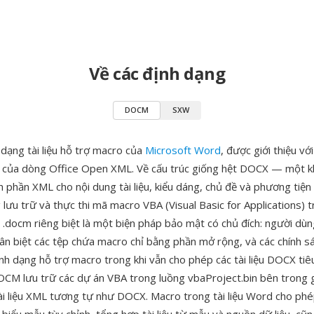
Về các định dạng
DOCM
SXW
dạng tài liệu hỗ trợ macro của
Microsoft Word
, được giới thiệu vớ
của dòng Office Open XML. Về cấu trúc giống hệt DOCX — một kh
h phần XML cho nội dung tài liệu, kiểu dáng, chủ đề và phương t
lưu trữ và thực thi mã macro VBA (Visual Basic for Applications) tro
.docm riêng biệt là một biện pháp bảo mật có chủ đích: người dùn
hân biệt các tệp chứa macro chỉ bằng phần mở rộng, và các chính 
ịnh dạng hỗ trợ macro trong khi vẫn cho phép các tài liệu DOCX ti
OCM lưu trữ các dự án VBA trong luồng vbaProject.bin bên trong 
tài liệu XML tương tự như DOCX. Macro trong tài liệu Word cho ph